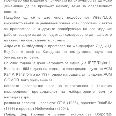
Новина во ова издание е примената на симулатор за да може
динамично да се прикажат неколку теми за оперативниот
систем.
Најдобро од сè е што многу подобрениот WileyPLUS,
мноштвото вежби за решавање повеќе нови проблеми и вежби
за програмирање и другите подобрувања на ова издание
работат заедно за да ве подготват самоуверено да навлезете
во светот на оперативните системи.
Абрахам Силбершац
е професор на Фондацијата Сидни Џ.
Вејнберг и шеф на Катедрата по компјутерска наука при
Универзитетот Јеил.
Во 2002 година ја доби наградата за едукација IEEE Taylor L.
Booth; во 1998 година наградата за извонреден едукатор ACM
Karl V. Karlstrom и во 1997 година наградата за придонес ACM
SIGMOD. Како признание за
неговото неверојатно ниво на иновативност и техничка
извонредност, претседателот на лабораториите Бел го
награди за три
различни проекти – проектот QTM (1998), проектот DataBlitz
(1999) и проектот NetInventory (2004).
Питер Бер Галвин
е главен технолог за Corporate