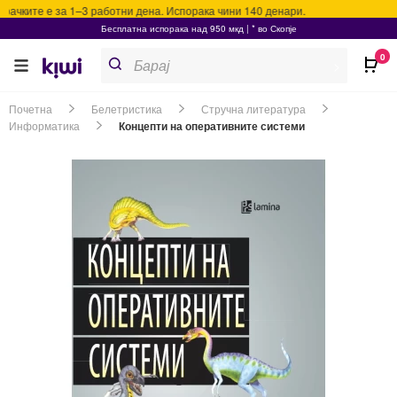
чките е за 1–3 работни дена. Испорака чини 140 денари.
Бесплатна испорака над 950 мкд | * во Скопје
Products
0
search
>
Почетна
Белетристика
Стручна литература
Информатика
Концепти на оперативните системи