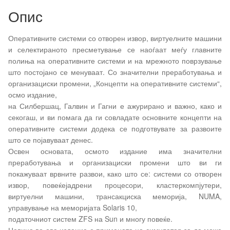
Spot Treatment Крем
Mattifying SPF50+,
крем SPF1
Опис
30% уреа 75 мл
50мл
Оперативните системи со отворен извор, виртуелните машини
и селектираното пресметување се наоѓаат меѓу главните
полиња на оперативните системи и на мрежното поврзување
што постојано се менуваат. Со значителни преработувања и
организациски промени, „Концепти на оперативните системи“,
осмо издание,
на Силбершац, Галвин и Гагни е ажурирано и важно, како и
секогаш, и ви помага да ги совладате основните концепти на
оперативните системи додека се подготвувате за развоите
што се појавуваат денес.
Освен основата, осмото издание има значителни
преработувања и организациски промени што ви ги
покажуваат врвните развои, како што се: системи со отворен
извор, повеќејадрени процесори, кластеркомпјутери,
виртуелни машини, трансакциска меморија, NUMA,
управување на меморијата Solaris 10,
податочниот систем ZFS на Sun и многу повеќе.