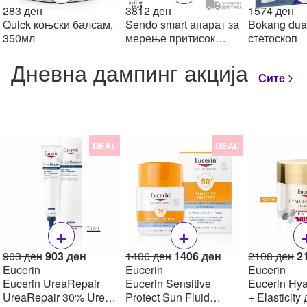
283
ден
3812
ден
1574
ден
Quick коњски балсам,
Sendo smart апарат за
Bokang dua
350мл
мерење притисок
стетоскоп
(зглоб)
Дневна дампинг акција
Сите
DEAL
DEAL
+
+
Original
Current
Original
Current
Or
903
ден
903
ден
1406
ден
1406
ден
2108
ден
2
price
price
price
price
pr
Eucerin
Eucerin
Eucerin
was:
is:
was:
is:
w
Eucerin UreaRepair
Eucerin Sensitive
Eucerin Hya
903 ден.
903 ден.
1406 ден.
1406 ден.
2
UreaRepair 30% Urea
Protect Sun Fluid
+ Elasticity