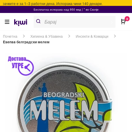
ачките е за 1–3 работни дена. Испорака чини 140 денари.
Бесплатна испорака над 950 мкд | * во Скопје
Products
0
search
>
Почетна
Хигиена & Убавина
Инсекти & Комарци
Esensa белградски мелем