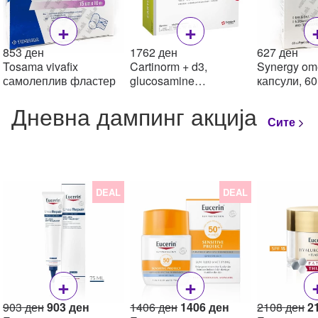
+
+
853
ден
1762
ден
627
ден
Tosama vivafix
Cartinorm + d3,
Synergy om
самолеплив фластер
glucosamine
капсули, 60
глукозамин таблети, 60
Дневна дампинг акција
Сите
DEAL
DEAL
+
+
Original
Current
Original
Current
Or
903
ден
903
ден
1406
ден
1406
ден
2108
ден
2