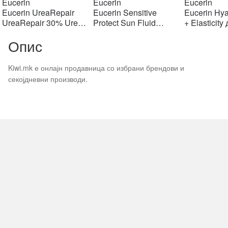
price
price
price
price
pr
Eucerin
Eucerin
Eucerin
was:
is:
was:
is:
w
Eucerin UreaRepair
Eucerin Sensitive
Eucerin Hya
903 ден.
903 ден.
1406 ден.
1406 ден.
2
UreaRepair 30% Urea
Protect Sun Fluid
+ Elasticity
Spot Treatment Крем
Mattifying SPF50+,
крем SPF1
Опис
30% уреа 75 мл
50мл
Kiwi.mk е онлајн продавница со избрани брендови и
секојдневни производи.