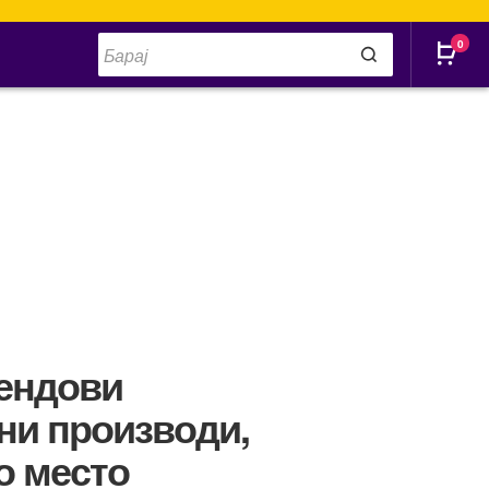
Products
0
search
ендови
вни производи,
о место