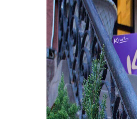
Кашлица
Орегано препарати
Прополис
сите →
Очи, Уши & Нос
Нос
Уши
Очи
сите →
Болка
Препарати за болка
Мачкање за болка
сите →
Медицински апарати
Овлажнувач за
воздух
Контрола на дијабет