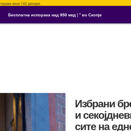
ка чини 140 денари.
Бесплатна испорака над 950 мкд | * во Скопје
Избрани бр
и секојдне
сите на едн