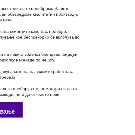
 посветени да го подобриме Вашето
а ви обезбедиме квалитетни производи,
и цени.
е на клиентите како Вас подобро,
упување кое беспрекорно се вклопува во
н на нови и водечки брендови, бидејќи
одколку насекаде по нешто.
бавувањето на најважните работи, за
 требаат.
одека пребарувате, помагајќи ви да ги
зводи, но и да откриете нови.
ување