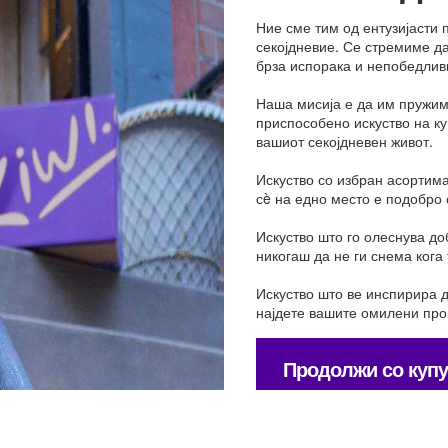
Ние сме тим од ентузијасти
секојдневие. Се стремиме д
брза испорака и непобедлив
Наша мисија е да им пружим
приспособено искуство на к
вашиот секојдневен живот.
Искуство со избран асортима
сè на едно место е подобро 
Искуство што го олеснува до
никогаш да не ги снема кога
Искуство што ве инспирира д
најдете вашите омилени прои
Продолжи со куп