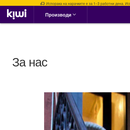
Испорака на нарачките е за 1–3 работни дена. Испора
Аптека & Здравје
Производи
Алергии, Синуси &
Нос
Алергии
Назални испирачи
Назални Ленти
За нас
Спреј за Нос
сите →
Кашлица, Настинки &
Грип
Витамин Ц &
Имунитет
Грло, Пастили &
Спрејови
Затнат нос