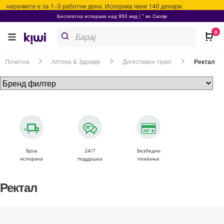
а нарачките е за 1–3 работни дена. Испорака чини 140 денари.
Бесплатна испорака над 950 мкд | * во Скопје
Products
0
search
>
Почетна
Аптека & Здравје
Дигестивен тракт
Ректал
Брза
24/7
Безбедно
испорака
поддршка
плаќање
Ректал