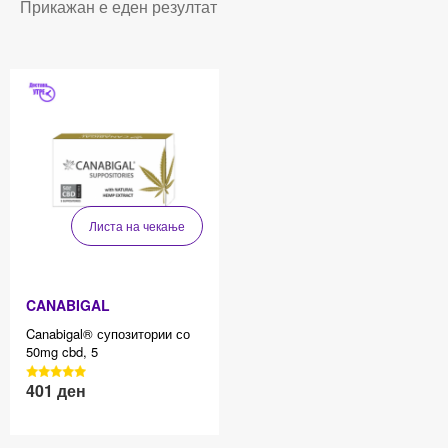
Прикажан е еден резултат
Листа на чекање
CANABIGAL
Canabigal® супозитории со
50mg cbd, 5
3040 Reviews, 4.7 average
401
ден
Effective price 12.83
star rating