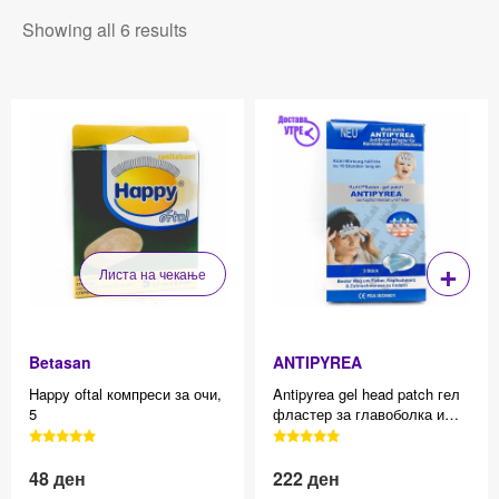
Showing all 6 results
+
Листа на чекање
Betasan
ANTIPYREA
Happy oftal компреси за очи,
Antipyrea gel head patch гел
5
фластер за главоболка и
температура, 3
3040 Reviews, 4.7 average
3040 Reviews, 4.7 average
star rating
star rating
48
ден
222
ден
Effective price 12.83
Effective price 12.83