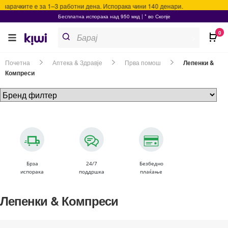
нарачките е за 1–3 работни дена. Испорака чини 140 денари.
Бесплатна испорака над 950 мкд | * во Скопје
Products
0
search
>
Почетна
Аптека & Здравје
Прва помош
Лепенки &
Компреси
Брза
24/7
Безбедно
испорака
поддршка
плаќање
Лепенки & Компреси