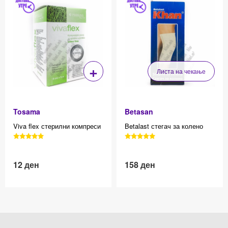
+
Листа на чекање
Tosama
Betasan
Viva flex стерилни компреси
Betalast стегач за колено
3040 Reviews, 4.7 average
3040 Reviews, 4.7 average
star rating
star rating
12
ден
158
ден
Effective price 12.83
Effective price 12.83