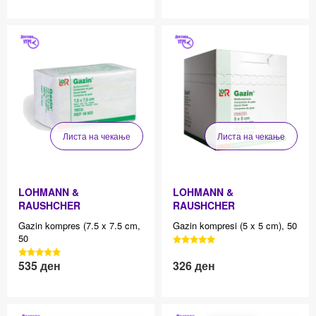
Листа на чекање
Листа на чекање
LOHMANN &
LOHMANN &
RAUSHCHER
RAUSHCHER
Gazin kompres (7.5 x 7.5 cm,
Gazin kompresi (5 x 5 cm), 50
50
3040 Reviews, 4.7 average
star rating
3040 Reviews, 4.7 average
535
ден
326
ден
Effective price 12.83
Effective price 12.83
star rating