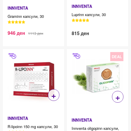
INNVENTA
INNVENTA
Luprinn капсули, 30
Graminn капсули, 30
3040 Reviews, 4.7 average
3040 Reviews, 4.7 average
star rating
star rating
Original
Current
946
ден
Effective price 12.83
815
ден
Effective price 12.83
1113
ден
price
price
was:
is:
1113 ден.
946 ден.
DEAL
+
+
INNVENTA
INNVENTA
R-lipoinn 150 mg капсули, 30
Innventa oligopinn капсули,