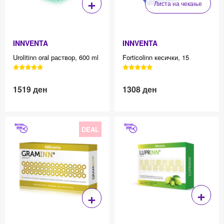
+
Листа на чекање
INNVENTA
INNVENTA
Urolitinn oral раствор, 600 ml
Forticolinn кесички, 15
3040 Reviews, 4.7 average
3040 Reviews, 4.7 average
star rating
star rating
1519
ден
1308
ден
Effective price 12.83
Effective price 12.83
DEAL
+
+