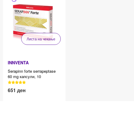
Листа на чекање
INNVENTA
Serapinn forte serrapeptase
60 mg капсули, 10
3040 Reviews, 4.7 average
star rating
651
ден
Effective price 12.83