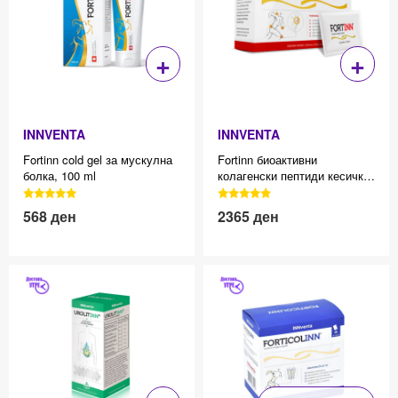
+
+
INNVENTA
INNVENTA
Fortinn cold gel за мускулна
Fortinn биоактивни
болка, 100 ml
колагенски пептиди кесички,
30
3040 Reviews, 4.7 average
3040 Reviews, 4.7 average
star rating
star rating
568
ден
2365
ден
Effective price 12.83
Effective price 12.83