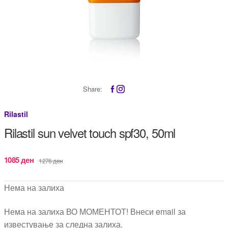
Share:
Rilastil
Rilastil sun velvet touch spf30, 50ml
Original
Current
1085
ден
1276
ден
price
price
was:
is:
Нема на залиха
1276 ден.
1085 ден.
Нема на залиха ВО МОМЕНТОТ! Внеси email за
известување за следна залиха.