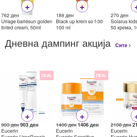
+
+
762
ден
189
ден
270
ден
Uriage bariésun golden
Black up krem so f-30
Solarus kid
tinted cream, 50ml
100 ml
50 крема, 1
Дневна дампинг акција
Сите
DEAL
DEAL
+
+
Original
Current
Original
Current
Or
903
ден
903
ден
1406
ден
1406
ден
2108
ден
2
price
price
price
price
pr
Eucerin
Eucerin
Eucerin
was:
is:
was:
is:
w
Eucerin UreaRepair
Eucerin Sensitive
Eucerin Hya