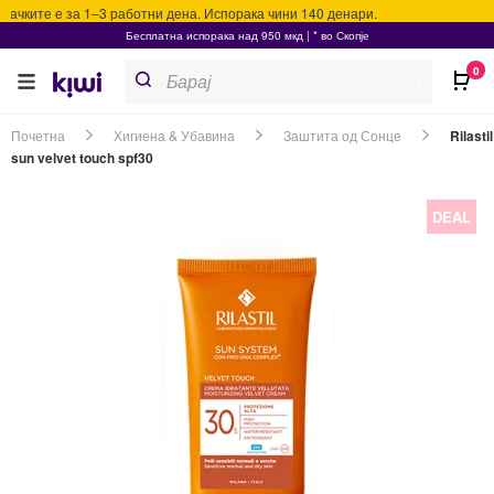
ачките е за 1–3 работни дена. Испорака чини 140 денари.
Бесплатна испорака над 950 мкд | * во Скопје
Products
0
search
>
Почетна
Хигиена & Убавина
Заштита од Сонце
Rilastil
sun velvet touch spf30
DEAL