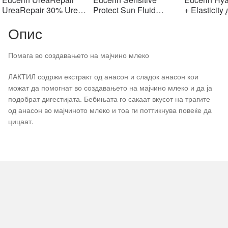
903 ден.
903 ден.
1406 ден.
1406 ден.
2
UreaRepair 30% Urea
Protect Sun Fluid
+ Elasticity
Spot Treatment Крем
Mattifying SPF50+,
крем SPF1
Опис
30% уреа 75 мл
50мл
Помага во создавањето на мајчино млеко
ЛАКТИЛ содржи екстракт од анасон и сладок анасон кои
можат да помогнат во создавањето на мајчино млеко и да ја
подобрат дигестијата. Бебињата го сакаат вкусот на трагите
од анасон во мајчиното млеко и тоа ги поттикнува повеќе да
цицаат.