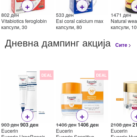
+
+
802
ден
533
ден
1471
ден
Vitabiotics feroglobin
Esi coral calcium max
Natural wea
капсули, 30
капсули, 80
капсули, 1
Дневна дампинг акција
Сите
DEAL
DEAL
+
+
Original
Current
Original
Current
Or
903
ден
903
ден
1406
ден
1406
ден
2108
ден
2
price
price
price
price
pr
Eucerin
Eucerin
Eucerin
was:
is:
was:
is:
w
Eucerin UreaRepair
Eucerin Sensitive
Eucerin Hya