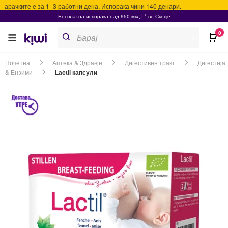
арачките е за 1–3 работни дена. Испорака чини 140 денари.
Бесплатна испорака над 950 мкд | * во Скопје
Products
0
search
>
Почетна
Аптека & Здравје
Дигестивен тракт
Дигестија
& Ензими
Lactil капсули