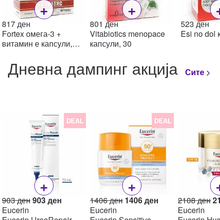
+
+
817
ден
801
ден
523
ден
Fortex омега-3 +
Vitabiotics menopace
Esi no dol 
витамин е капсули,
капсули, 30
180
Дневна дампинг акција
Сите
DEAL
DEAL
+
+
Original
Current
Original
Current
Or
903
ден
903
ден
1406
ден
1406
ден
2108
ден
2
price
price
price
price
pr
Eucerin
Eucerin
Eucerin
was:
is:
was:
is:
w
Eucerin UreaRepair
Eucerin Sensitive
Eucerin Hya