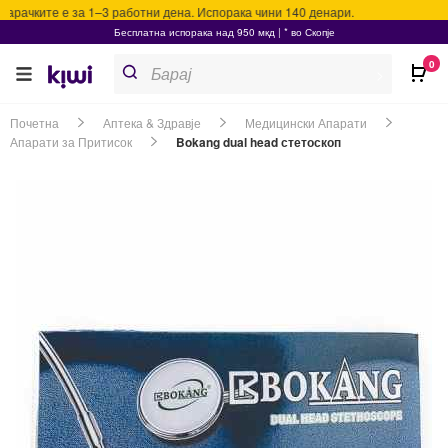
рачките е за 1–3 работни дена. Испорака чини 140 денари.
Бесплатна испорака над 950 мкд | * во Скопје
Products
0
search
>
Почетна
Аптека & Здравје
Медицински Апарати
Апарати за Притисок
Bokang dual head стетоскоп