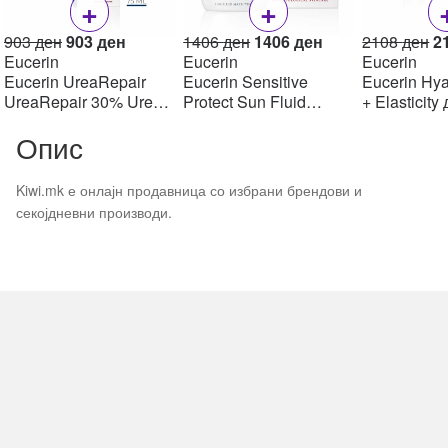
+
+
Original
Current
Original
Current
Or
903
ден
903
ден
1406
ден
1406
ден
2108
ден
2
price
price
price
price
pr
Eucerin
Eucerin
Eucerin
was:
is:
was:
is:
w
Eucerin UreaRepair
Eucerin Sensitive
Eucerin Hya
903 ден.
903 ден.
1406 ден.
1406 ден.
2
UreaRepair 30% Urea
Protect Sun Fluid
+ Elasticity
Spot Treatment Крем
Mattifying SPF50+,
крем SPF1
Опис
30% уреа 75 мл
50мл
Kiwi.mk е онлајн продавница со избрани брендови и
секојдневни производи.