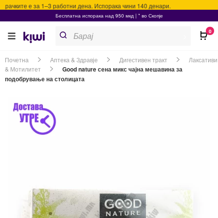
рачките е за 1–3 работни дена. Испорака чини 140 денари.
Бесплатна испорака над 950 мкд | * во Скопје
Products
0
search
>
Почетна
Аптека & Здравје
Дигестивен тракт
Лаксативи
& Мотилитет
Good nature сена микс чајна мешавина за
подобрување на столицата