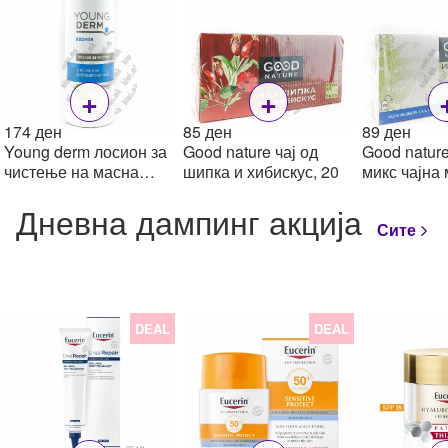
+
+
174
ден
85
ден
89
ден
Young derm лосион за
Good nature чај од
Good natur
чистење на масна
шипка и хибискус, 20
микс чајна
кожа, 150мл
за регулир
Дневна дампинг акција
крвен прити
Сите
DEAL
DEAL