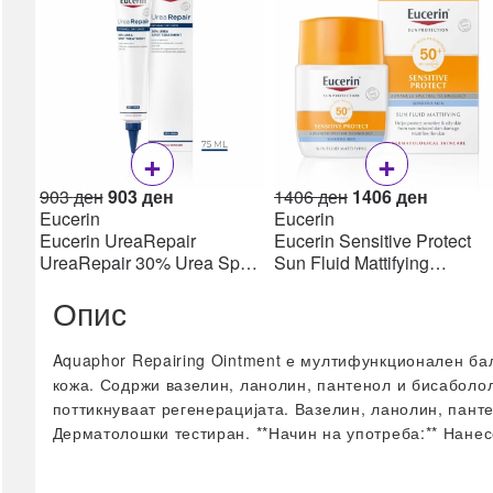
Прва помош
Инконтиненција
Клизма
Лепенки & Компреси
Третман на рани
+
+
Фластери & Газа
сите →
Original
Current
Original
Current
903
ден
903
ден
1406
ден
1406
ден
price
price
price
price
Eucerin
Eucerin
Сексуално здравје
was:
is:
was:
is:
Eucerin UreaRepair
Eucerin Sensitive Protect
903 ден.
903 ден.
1406 ден.
1406 де
UreaRepair 30% Urea Spot
Sun Fluid Mattifying
Кондоми
Treatment Крем 30% уреа
SPF50+, 50мл
Лубриканти
Опис
75 мл
Потенција
сите →
Aquaphor Repairing Ointment е мултифункционален бал
Фамилијарно
кожа. Содржи вазелин, ланолин, пантенол и бисаболол 
планирање
поттикнуваат регенерацијата. Вазелин, ланолин, пант
Дерматолошки тестиран. **Начин на употреба:** Нанесе
Фертилитет
Тестови за плодност