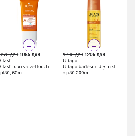
Lea
Lea
ml
+
+
Original
Current
Original
Current
1276
ден
1085
ден
1206
ден
1206
ден
price
price
price
price
ilastil
Uriage
was:
is:
was:
is:
ilastil sun velvet touch
Uriage bariésun dry mist
1276 ден.
1085 ден.
1206 ден.
1206 ден.
spf30, 50ml
sfp30 200m