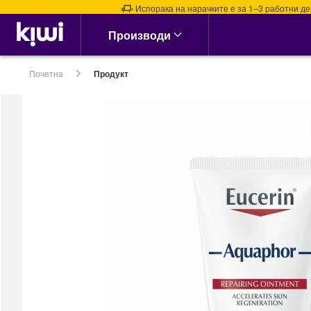
Испорака на нарачките е за 1–3 работни дена. И
Аптека & Здравје
Производи
Алергии, Синуси &
Нос
Почетна
Продукт
Алергии
Назални испирачи
Назални Ленти
Спреј за Нос
сите →
Кашлица, Настинки &
Грип
Витамин Ц &
Имунитет
Грло, Пастили &
Спрејови
Затнат нос