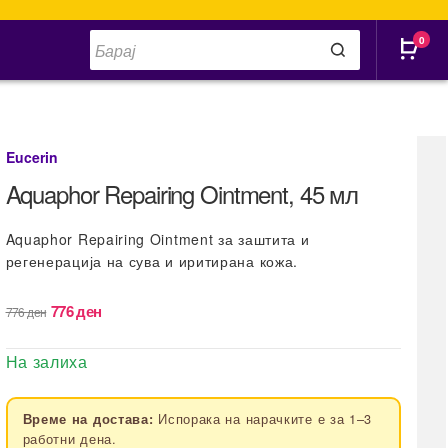
Products
0
search
Eucerin
Aquaphor Repairing Ointment, 45 мл
Aquaphor Repairing Ointment за заштита и
регенерација на сува и иритирана кожа.
Original
Current
776
ден
776
ден
price
price
was:
is:
На залиха
776 ден.
776 ден.
Испорака на нарачките е за 1–3
Време на достава:
работни дена.