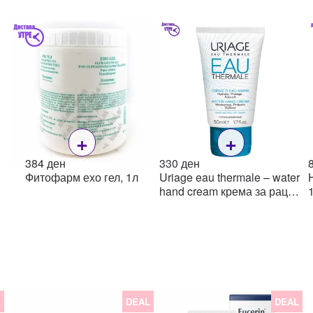
+
+
384
ден
330
ден
Фитофарм ехо гел, 1л
Uriage eau thermale – water
hand cream крема за раце,
в
50 ml
L
DEAL
DEAL