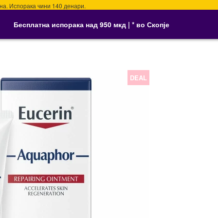
спорака чини 140 денари.
Бесплатна испорака над 950 мкд | * во Скопје
DEAL