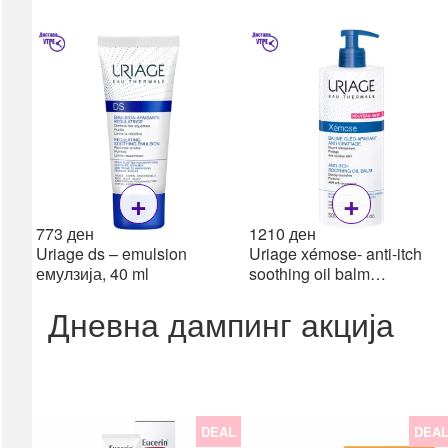
Пулс оксиметри
Апарати за притисок
Топломери
Инхалатори /
Небулизери
сите →
Дигестивен тракт
+
+
Пробиотици
773
ден
1210
ден
Гасови & Грчеви
Uriage ds – emulsion
Uriage xémose- anti-itch
Дигестија & Ензими
емулзија, 40 ml
soothing oil balm
Лаксативи &
смирувачки балзам проти
Мотилитет
Дневна дампинг акција
свраб, 500 ml
Електролити
Ректал
Рефлукс & Киселини
Фибер (влакна)
DEAL
DEA
сите →