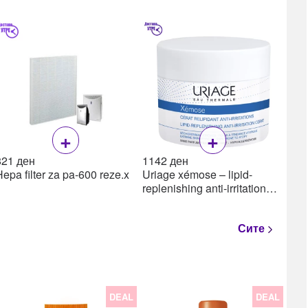
+
+
821
ден
1142
ден
Hepa filter za pa-600 reze.x
Uriage xémose – lipid-
1
replenishing anti-irritation
cerat крем за екстремно
сува кожа, 200 ml
Сите
DEAL
DEAL
22