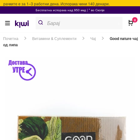
рачките е за 1–3 работни дена. Испорака чини 140 денари.
Бесплатна испорака над 950 мкд | * во Скопје
Products
0
search
>
Почетна
Витамини & Суплементи
Чај
Good nature чај
од липа