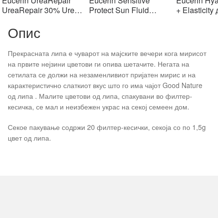
Eucerin UreaRepair
Eucerin Sensitive
Eucerin Hya
903 ден.
903 ден.
1406 ден.
1406 ден.
2
UreaRepair 30% Urea
Protect Sun Fluid
+ Elasticity
Spot Treatment Крем
Mattifying SPF50+,
крем SPF1
Опис
30% уреа 75 мл
50мл
Прекрасната липа е чуварот на мајските вечери кога мирисот
на првите нејзини цветови ги опива шетачите. Негата на
сетилата се должи на незаменливиот пријатен мирис и на
карактеристично слаткиот вкус што го има чајот Good Nature
од липа . Малите цветови од липа, спакувани во филтер-
кесичка, се мал и неизбежен украс на секој семеен дом.
Секое пакување содржи 20 филтер-кесички, секоја со по 1,5g
цвет од липа.