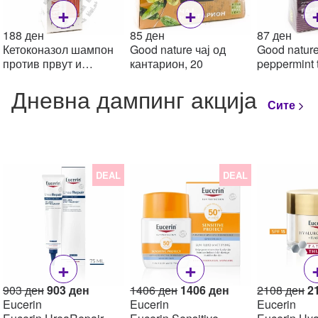
+
+
188
ден
85
ден
87
ден
Кетоконазол шампон
Good nature чај од
Good natur
против првут и
кантарион, 20
peppermint 
себореичен
Дневна дампинг акција
дерматитис, 100мл
Сите
DEAL
DEAL
+
+
Original
Current
Original
Current
Or
903
ден
903
ден
1406
ден
1406
ден
2108
ден
2
price
price
price
price
pr
Eucerin
Eucerin
Eucerin
was:
is:
was:
is:
w