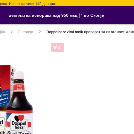
 Испорака чини 140 денари.
Бесплатна испорака над 950 мкд | * во Скопје
јба
Енергија
Doppelherz vital tonik препарат за виталност и е
DEAL