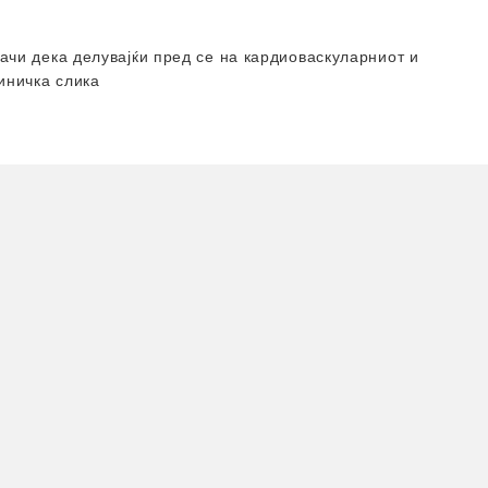
начи дека делувајќи пред се на кардиоваскуларниот и
иничка слика