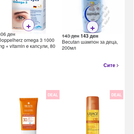
+
+
806
ден
Original
Current
143
ден
143
ден
Doppelherz omega 3 1000
price
price
Becutan шампон за деца,
mg + vitamin e капсули, 80
was:
is:
200мл
143 ден.
143 ден.
Сите
DEAL
DEAL
22
Lea
Lea
ml