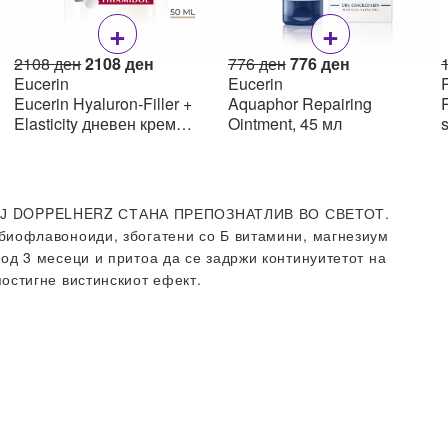
+
+
Original
Current
Original
Current
2108
ден
2108
ден
776
ден
776
ден
price
price
price
price
Eucerin
Eucerin
R
was:
is:
was:
is:
Eucerin Hyaluron-Filler +
Aquaphor Repairing
R
н.
2108 ден.
2108 ден.
776 ден.
776 ден.
Elasticity дневен крем
Ointment, 45 мл
SPF15 50мл
ОЈ DOPPELHERZ СТАНА ПРЕПОЗНАТЛИВ ВО СВЕТОТ.
биофлавоноиди, збогатени со Б витамини, магнезиум
од 3 месеци и притоа да се задржи континуитетот на
остигне вистинскиот ефект.