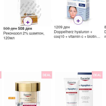
+
+
1209
ден
Original
Current
508
ден
508
ден
Doppelherz hyaluron +
price
price
Реконазол 2% шампон,
coq10 + vitamin c + biotin
was:
is:
120мл
капсули, 30
508 ден.
508 ден.
L
DEAL
DEAL