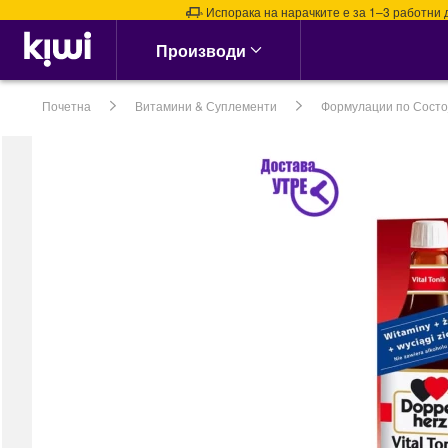
Испорака на нарачките е за 1–3 работни дена.
Аптека & Здравје
Производи
Алергии, Синуси &
Нос
Почетна
Витамини & Суплементи
Формулации по Состо
Алергии
Назални испирачи
Назални Ленти
Спреј за Нос
сите →
Кашлица, Настинки &
Грип
Витамин Ц &
Имунитет
Грло, Пастили &
Спрејови
Затнат нос