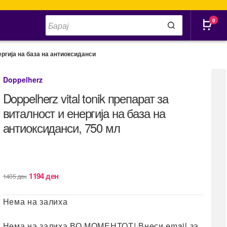
Products
0
search
нергија на база на антиоксиданси
Doppelherz
Doppelherz vital tonik препарат за
виталност и енергија на база на
антиоксиданси, 750 мл
Original
Current
1194
ден
1405
ден
price
price
was:
is:
Нема на залиха
1405 ден.
1194 ден.
Нема на залиха ВО МОМЕНТОТ! Внеси email за