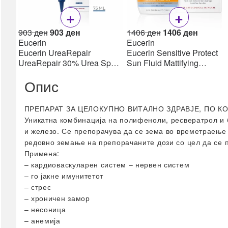
Прва помош
+
+
Инконтиненција
Original
Current
Original
Current
903
ден
903
ден
1406
ден
1406
ден
Клизма
price
price
price
price
Eucerin
Eucerin
Лепенки & Компреси
was:
is:
was:
is:
Eucerin UreaRepair
Eucerin Sensitive Protect
903 ден.
903 ден.
1406 ден.
1406 де
UreaRepair 30% Urea Spot
Sun Fluid Mattifying
Третман на рани
Treatment Крем 30% уреа
SPF50+, 50мл
Фластери & Газа
Опис
75 мл
сите →
Сексуално здравје
ПРЕПАРАТ ЗА ЦЕЛОКУПНО ВИТАЛНО ЗДРАВЈЕ, ПО К
Уникатна комбинација на полифеноли, ресвератрол и 
Кондоми
и железо. Се препорачува да се зема во времетраење 
Лубриканти
редовно земање на препорачаните дози со цел да се п
Потенција
Примена:
сите →
– кардиоваскуларен систем – нервен систем
Фамилијарно
– го јакне имунитетот
планирање
– стрес
– хроничен замор
Фертилитет
– несоница
Тестови за плодност
– анемија