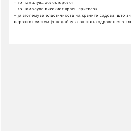
Тест за бременост
– го намалува холестеролот
– го намалува високиот крвен притисок
сите →
– ја зголемува еластичноста на крвните садови, што з
Стапала & Вени
нервниот систем ја подобрува општата здравствена кл
Стапала
Вени
сите →
Имунитет
Уринарен тракт
Терапевтски масти/
прашоци
Спиење
сите →
Витамини & Суплементи
Витамини A-Z
Биотин