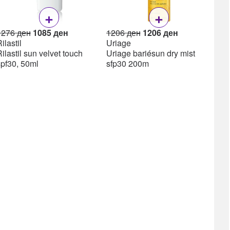
+
+
Original
Current
Original
Current
1276
ден
1085
ден
1206
ден
1206
ден
price
price
price
price
ilastil
Uriage
was:
is:
was:
is:
ilastil sun velvet touch
Uriage bariésun dry mist
1276 ден.
1085 ден.
1206 ден.
1206 ден.
spf30, 50ml
sfp30 200m