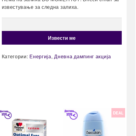
известување за следна залиха.
Категории:
Енергија
,
Дневна дампинг акција
77
DEAL
Nat
таб