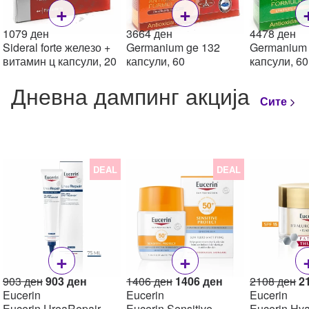
+
+
1079
ден
3664
ден
4478
ден
Sideral forte железо +
Germanium ge 132
Germanium 
витамин ц капсули, 20
капсули, 60
капсули, 60
Дневна дампинг акција
Сите
DEAL
DEAL
+
+
Original
Current
Original
Current
Or
903
ден
903
ден
1406
ден
1406
ден
2108
ден
2
price
price
price
price
pr
Eucerin
Eucerin
Eucerin
was:
is:
was:
is:
w
Eucerin UreaRepair
Eucerin Sensitive
Eucerin Hya