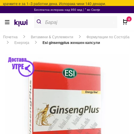
рачките е за 1–3 работни дена. Испорака чини 140 денари.
Бесплатна испорака над 950 мкд | * во Скопје
Products
0
search
>
Почетна
Витамини & Суплементи
Формулации по Состојба
Енергија
Esi ginsengplus женшен капсули