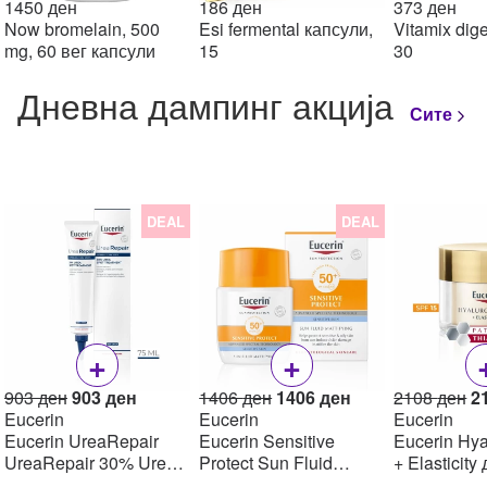
1450
ден
186
ден
373
ден
Now bromelain, 500
Esi fermental капсули,
Vitamix dige
mg, 60 вег капсули
15
30
Дневна дампинг акција
Сите
DEAL
DEAL
+
+
Original
Current
Original
Current
Or
903
ден
903
ден
1406
ден
1406
ден
2108
ден
2
price
price
price
price
pr
Eucerin
Eucerin
Eucerin
was:
is:
was:
is:
w
Eucerin UreaRepair
Eucerin Sensitive
Eucerin Hya
903 ден.
903 ден.
1406 ден.
1406 ден.
2
UreaRepair 30% Urea
Protect Sun Fluid
+ Elasticity
Spot Treatment Крем
Mattifying SPF50+,
крем SPF1