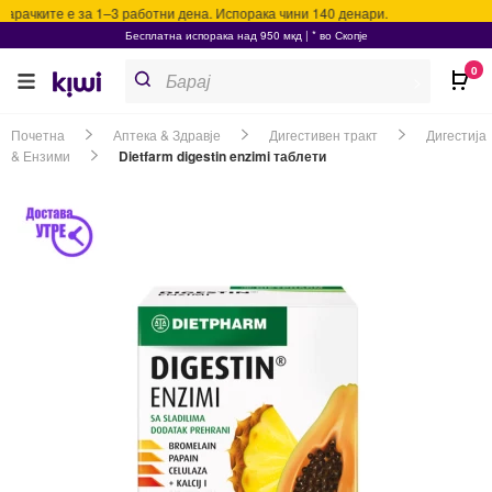
рачките е за 1–3 работни дена. Испорака чини 140 денари.
Бесплатна испорака над 950 мкд | * во Скопје
Products
0
search
>
Почетна
Аптека & Здравје
Дигестивен тракт
Дигестија
& Ензими
Dietfarm digestin enzimi таблети