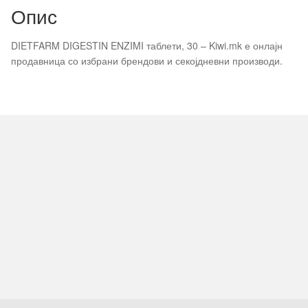
Опис
30% уреа 75 мл
50мл
DIETFARM DIGESTIN ENZIMI таблети, 30 – Kiwi.mk е онлајн
продавница со избрани брендови и секојдневни производи.