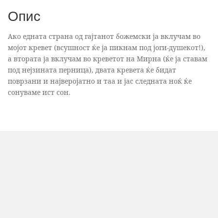
Spot Treatment Крем
Mattifying SPF50+,
крем SPF1
Опис
30% уреа 75 мл
50мл
Ако едната страна од гајтанот божемски ја вклучам во
мојот кревет (всушност ќе ја пикнам под јоги-душекот!),
а втората ја вклучам во креветот на Мирна (ќе ја ставам
под нејзината перница), двата кревета ќе бидат
поврзани и најверојатно и таа и јас следната ноќ ќе
сонуваме ист сон.