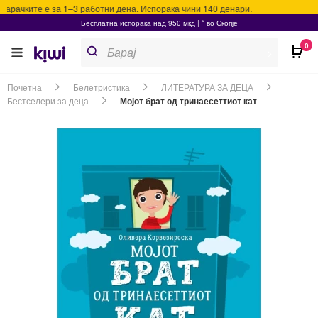
арачките е за 1–3 работни дена. Испорака чини 140 денари.
Бесплатна испорака над 950 мкд | * во Скопје
Products
0
search
>
Почетна
Белетристика
ЛИТЕРАТУРА ЗА ДЕЦА
Бестселери за деца
Мојот брат од тринаесеттиот кат