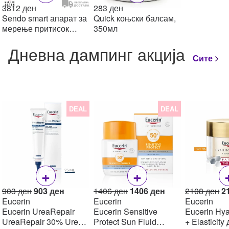
3812
ден
283
ден
Sendo smart апарат за
Quick коњски балсам,
мерење притисок
350мл
(зглоб)
Дневна дампинг акција
Сите
DEAL
DEAL
+
+
Original
Current
Original
Current
Or
903
ден
903
ден
1406
ден
1406
ден
2108
ден
2
price
price
price
price
pr
Eucerin
Eucerin
Eucerin
was:
is:
was:
is:
w
Eucerin UreaRepair
Eucerin Sensitive
Eucerin Hya
903 ден.
903 ден.
1406 ден.
1406 ден.
2
UreaRepair 30% Urea
Protect Sun Fluid
+ Elasticity