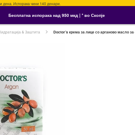
на. Испорака чини 140 денари.
Бесплатна испорака над 950 мкд | * во Скопје
Хидратација & Заштита
Doctor’s крема за лице со арганово масло за