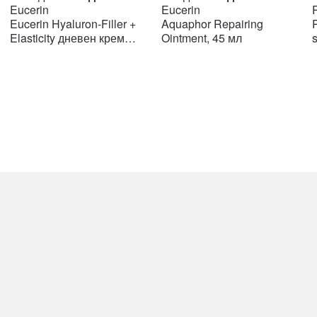
price
price
price
price
Eucerin
Eucerin
R
was:
is:
was:
is:
Eucerin Hyaluron-Filler +
Aquaphor Repairing
R
н.
2108 ден.
2108 ден.
776 ден.
776 ден.
Elasticity дневен крем
Ointment, 45 мл
SPF15 50мл