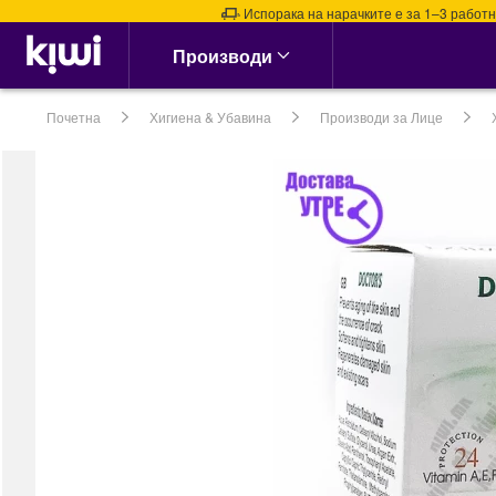
Испорака на нарачките е за 1–3 работни де
Аптека & Здравје
Производи
Алергии, Синуси &
Нос
Почетна
Хигиена & Убавина
Производи за Лице
Алергии
Назални испирачи
Назални Ленти
Спреј за Нос
сите →
Кашлица, Настинки &
Грип
Витамин Ц &
Имунитет
Грло, Пастили &
Спрејови
Затнат нос