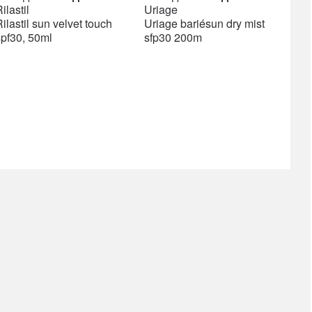
price
price
price
price
ilastil
Uriage
was:
is:
was:
is:
ilastil sun velvet touch
Uriage bariésun dry mist
1276 ден.
1085 ден.
1206 ден.
1206 ден.
spf30, 50ml
sfp30 200m