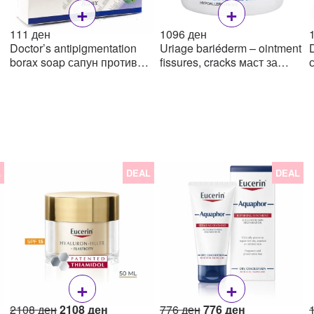
+
+
111
ден
1096
ден
Doctor’s antipigmentation
Uriage bariéderm – ointment
D
borax soap сапун против
fissures, cracks маст за
пигментации со боракс,
испукана кожа, 40 ml
100г
L
DEAL
DEAL
+
+
Original
Current
Original
Current
2108
ден
2108
ден
776
ден
776
ден