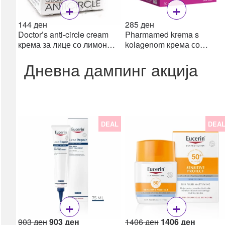
+
+
Пулс оксиметри
Апарати за притисок
144
ден
285
ден
Doctor’s anti-circle cream
Pharmamed krema s
Топломери
крема за лице со лимон
kolagenom крема со
Инхалатори /
против темни кругови,
колаген, 50 ml
Небулизери
Дневна дампинг акција
50мл
сите →
Дигестивен тракт
Пробиотици
Гасови & Грчеви
DEAL
DEA
Дигестија & Ензими
Лаксативи &
Мотилитет
Електролити
Ректал
Рефлукс & Киселини
+
+
Фибер (влакна)
сите →
Original
Current
Original
Current
903
ден
903
ден
1406
ден
1406
ден