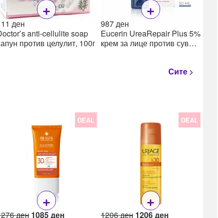
+
+
111
ден
987
ден
octor’s anti-cellulite soap
Eucerin UreaRepair Plus 5%
сапун против целулит, 100г
крем за лице против сува
кожа 50мл
Сите
DEAL
DEAL
22
Lea
Lea
ml
+
+
Original
Current
Original
Current
1276
ден
1085
ден
1206
ден
1206
ден