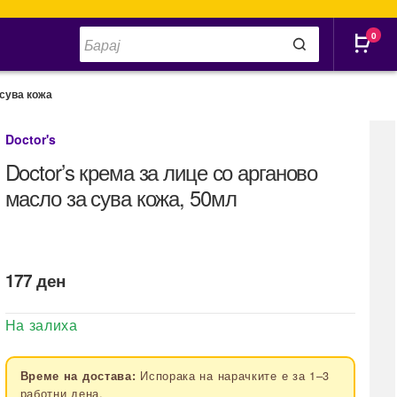
Products
0
search
 сува кожа
Doctor's
Doctor’s крема за лице со арганово
масло за сува кожа, 50мл
177
ден
На залиха
Испорака на нарачките е за 1–3
Време на достава:
работни дена.