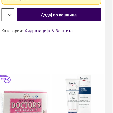
Додај во кошница
Категории:
Хидратација & Заштита
11
Doc
чеш