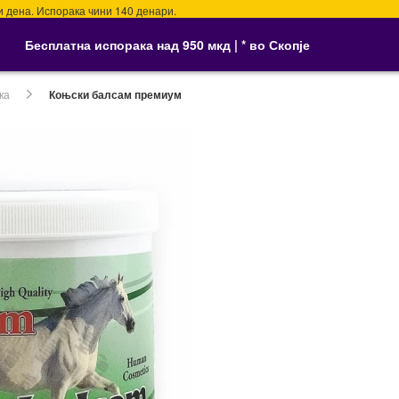
а. Испорака чини 140 денари.
Бесплатна испорака над 950 мкд | * во Скопје
ка
Коњски балсам премиум