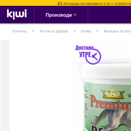
Испорака на нарачките е за 1–3 работни ден
Аптека & Здравје
Производи
Алергии, Синуси &
Нос
Почетна
Аптека & Здравје
Болка
Мачкање за бол
Алергии
Назални испирачи
Назални Ленти
Спреј за Нос
сите →
Кашлица, Настинки &
Грип
Витамин Ц &
Имунитет
Грло, Пастили &
Спрејови
Затнат нос