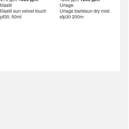
price
price
price
price
ilastil
Uriage
was:
is:
was:
is:
ilastil sun velvet touch
Uriage bariésun dry mist
1276 ден.
1085 ден.
1206 ден.
1206 ден.
spf30, 50ml
sfp30 200m