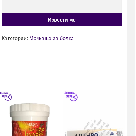
Категории:
Мачкање за болка
4
E