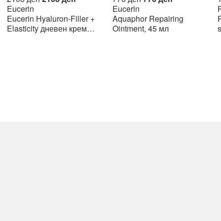
price
price
price
price
Eucerin
Eucerin
R
was:
is:
was:
is:
Eucerin Hyaluron-Filler +
Aquaphor Repairing
R
н.
2108 ден.
2108 ден.
776 ден.
776 ден.
Elasticity дневен крем
Ointment, 45 мл
SPF15 50мл