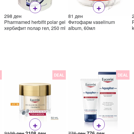
+
+
298
ден
81
ден
Pharmamed herbifit polar gel
Фитофарм vaselinum
хербифит полар гел, 250 ml
album, 60мл
L
DEAL
DEAL
+
+
Original
Current
Original
Current
2108
ден
2108
ден
776
ден
776
ден