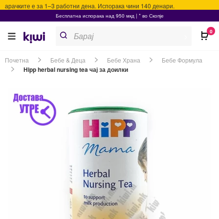
арачките е за 1–3 работни дена. Испорака чини 140 денари.
Бесплатна испорака над 950 мкд | * во Скопје
Products
0
search
>
Почетна
Бебе & Деца
Бебе Храна
Бебе Формула
Hipp herbal nursing tea чај за доилки