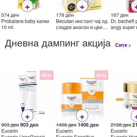
+
+
574
ден
178
ден
167
ден
Probalans baby капки
Becutan инстант чај од
Dr. bacheff
10 ml.
сладок анасон и цвет
angy super 
од камилица за
Дневна дампинг акција
доенчиња и мали
Сите
деца, 20
DEAL
DEAL
+
+
Original
Current
Original
Current
Or
903
ден
903
ден
1406
ден
1406
ден
2108
ден
2
price
price
price
price
pr
Eucerin
Eucerin
Eucerin
was:
is:
was:
is:
w
Eucerin UreaRepair
Eucerin Sensitive
Eucerin Hya