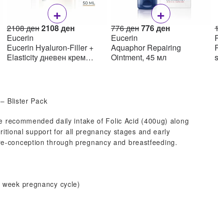
+
+
Original
Current
Original
Current
2108
ден
2108
ден
776
ден
776
ден
price
price
price
price
Eucerin
Eucerin
R
was:
is:
was:
is:
Eucerin Hyaluron-Filler +
Aquaphor Repairing
R
н.
2108 ден.
2108 ден.
776 ден.
776 ден.
Elasticity дневен крем
Ointment, 45 мл
SPF15 50мл
– Blister Pack
he recommended daily intake of Folic Acid (400ug) along
ritional support for all pregnancy stages and early
e-conception through pregnancy and breastfeeding.
0 week pregnancy cycle)