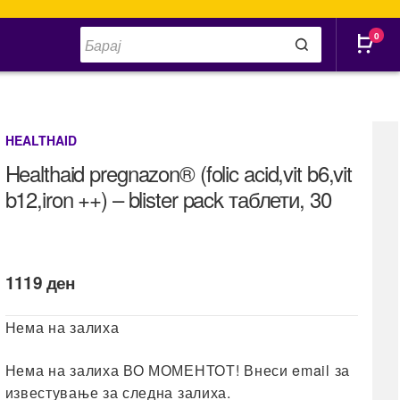
Products
0
search
HEALTHAID
Healthaid pregnazon® (folic acid,vit b6,vit
b12,iron ++) – blister pack таблети, 30
1119
ден
Нема на залиха
Нема на залиха ВО МОМЕНТОТ! Внеси email за
известување за следна залиха.