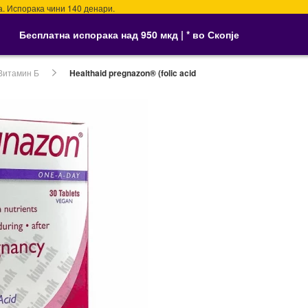
ака чини 140 денари.
Бесплатна испорака над 950 мкд | * во Скопје
Витамин Б
Healthaid pregnazon® (folic acid