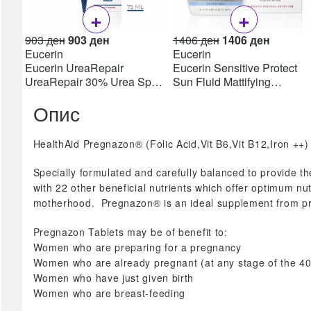
Прва помош
+
+
Инконтиненција
Original
Current
Original
Current
903
ден
903
ден
1406
ден
1406
ден
price
price
price
price
Клизма
Eucerin
Eucerin
was:
is:
was:
is:
Eucerin UreaRepair
Eucerin Sensitive Protect
Лепенки & Компреси
903 ден.
903 ден.
1406 ден.
1406 де
UreaRepair 30% Urea Spot
Sun Fluid Mattifying
Третман на рани
Treatment Крем 30% уреа
SPF50+, 50мл
Фластери & Газа
Опис
75 мл
сите →
Сексуално здравје
HealthAid Pregnazon® (Folic Acid,Vit B6,Vit B12,Iron ++) 
Кондоми
Specially formulated and carefully balanced to provide t
Лубриканти
with 22 other beneficial nutrients which offer optimum nut
Потенција
motherhood. Pregnazon® is an ideal supplement from pr
сите →
Pregnazon Tablets may be of benefit to:
Фамилијарно
Women who are preparing for a pregnancy
планирање
Women who are already pregnant (at any stage of the 4
Women who have just given birth
Фертилитет
Women who are breast-feeding
Тестови за плодност