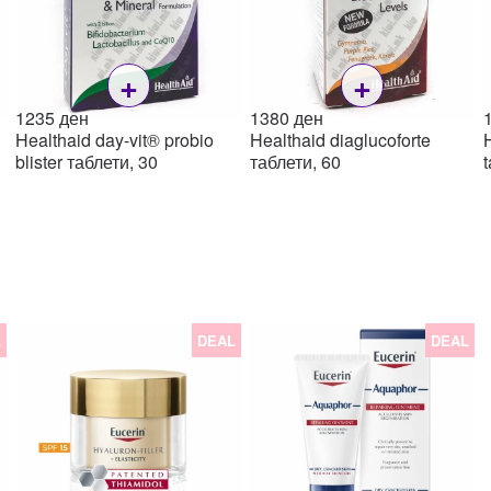
+
+
1235
ден
1380
ден
Healthaid day-vit® probio
Healthaid diaglucoforte
H
blister таблети, 30
таблети, 60
t
н.
L
DEAL
DEAL