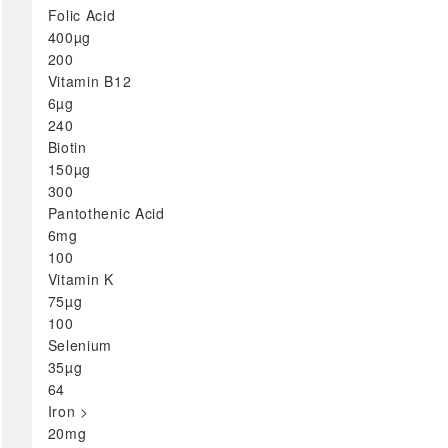
Folic Acid
Мултиминерали
400µg
сите →
200
Формулации по
Vitamin B12
Состојба
6µg
240
Хемороиди
Biotin
Дијабет формулации
150µg
Енергија
300
Имунитет
Pantothenic Acid
Коса, Кожа & Нокти
6mg
Коски & Зглобови
100
Vitamin K
Лук суплементи
75µg
Менопауза
100
Мозок & Меморија
Selenium
Пренатал
35µg
Простата
64
Стрес &
Iron >
Расположение
20mg