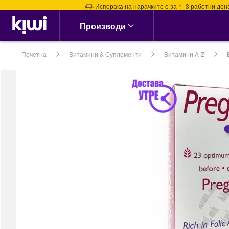
Испорака на нарачките е за 1–3 работни дена. Испор
Аптека & Здравје
Производи
Алергии, Синуси &
Нос
Почетна
Витамини & Суплементи
Витамини A-Z
Алергии
Назални испирачи
Назални Ленти
Спреј за Нос
сите →
Кашлица, Настинки &
Грип
Витамин Ц &
Имунитет
Грло, Пастили &
Спрејови
Затнат нос