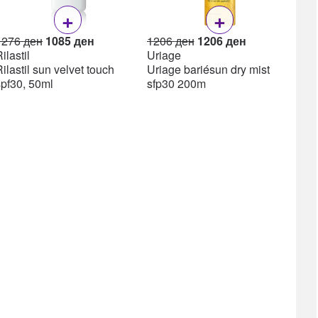
+
+
Original
Current
Original
Current
1276
ден
1085
ден
1206
ден
1206
ден
price
price
price
price
ilastil
Uriage
was:
is:
was:
is:
ilastil sun velvet touch
Uriage bariésun dry mist
1276 ден.
1085 ден.
1206 ден.
1206 ден.
spf30, 50ml
sfp30 200m