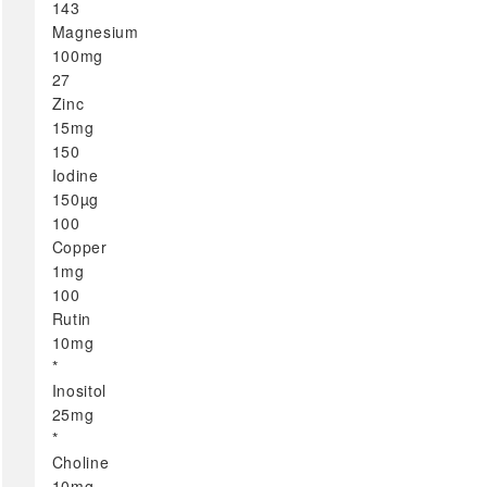
Слабеење
143
Magnesium
Срце & Циркулација
100mg
Хербални & Детокс
27
Црн дроб
Zinc
Шејкови & Сокови
15mg
Специјални
150
Суплементи
Iodine
сите →
150µg
100
Copper
Омега & Рибино
1mg
Омега
100
Rutin
Рибино масло
10mg
сите →
*
Спирулина
Inositol
Антиоксиданси
25mg
Чај
*
Алое
Choline
Матичен млеч
10mg