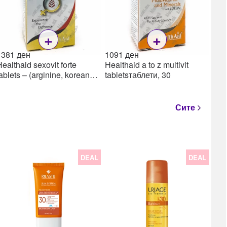
+
+
1381
ден
1091
ден
ealthaid sexovit forte
Healthaid a to z multivit
ablets – (arginine, korean
tabletsтаблети, 30
ginseng, vit e ++) таблети,
30
Сите
DEAL
DEAL
22
Lea
Lea
ml