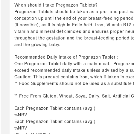
Тест за бременост
When should I take Pregnazon Tablets?
сите →
Pregnazon Tablets should be taken as a pre- and post-nat
Стапала & Вени
conception up until the end of your breast-feeding perio
(if possible), as it is high in Folic Acid, Iron, Vitamin B
Стапала
vitamin and mineral deficiencies and ensures proper neur
Вени
throughout the gestation and the breast-feeding period t
сите →
and the growing baby.
Имунитет
Recommended Daily Intake of Pregnazon Tablet :
Уринарен тракт
One Pregnazon Tablet daily with a main meal. Pregnazon
Терапевтски масти/
exceed recommended daily intake unless advised by a sui
прашоци
Caution: This product contains iron, which if taken in ex
Спиење
** Food Supplements should not be used as a substitute fo
сите →
** Free From Gluten, Wheat, Soya, Dairy, Salt, Artificial
Витамини & Суплементи
Each Pregnazon Tablet contains (avg.):
%NRV
Витамини A-Z
Each Pregnazon Tablet contains (avg.):
Биотин
%NRV