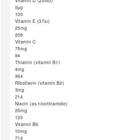
Витамин А
Vitamin D (200iu)
5µg
Витамин Б
100
Витамин Ц
Vitamin E (37iu)
Витамин Д
25mg
Витамин Е
208
Витамин К
Vitamin C
Мултивитамини
75mg
Лутеин
94
Thiamin (vitamin B1)
Фолна киселина
4mg
сите →
364
Riboflavin (vitamin B2)
Минерали
3mg
214
Цинк
Niacin (as nicotinamide)
Калиум
20mg
Железо
125
Магнезиум
Vitamin B6
Селен
10mg
Хром
714