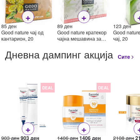
+
+
85
ден
89
ден
123
ден
Good nature чај од
Good nature кратекор
Good nature
кантарион, 20
чајна мешавина за
чај, 20
подобрување на
Дневна дампинг акција
работата на срцето, 20
Сите
DEAL
DEAL
+
+
Original
Current
Original
Current
Or
903
ден
903
ден
1406
ден
1406
ден
2108
ден
2