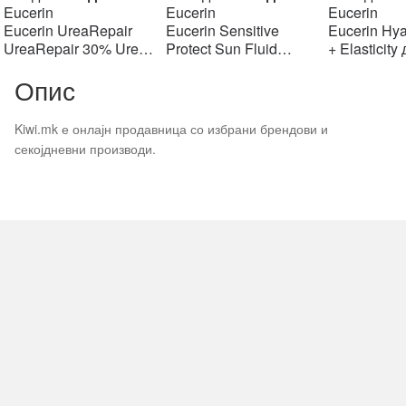
price
price
price
price
pr
Eucerin
Eucerin
Eucerin
was:
is:
was:
is:
w
Eucerin UreaRepair
Eucerin Sensitive
Eucerin Hya
903 ден.
903 ден.
1406 ден.
1406 ден.
2
UreaRepair 30% Urea
Protect Sun Fluid
+ Elasticity
Spot Treatment Крем
Mattifying SPF50+,
крем SPF1
Опис
30% уреа 75 мл
50мл
Kiwi.mk е онлајн продавница со избрани брендови и
секојдневни производи.