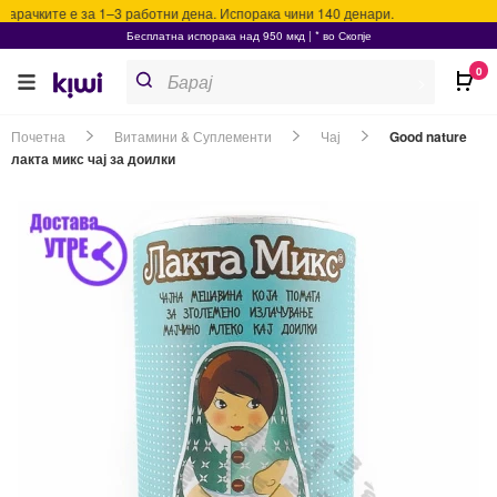
рачките е за 1–3 работни дена. Испорака чини 140 денари.
Бесплатна испорака над 950 мкд | * во Скопје
Products
0
search
>
Почетна
Витамини & Суплементи
Чај
Good nature
лакта микс чај за доилки