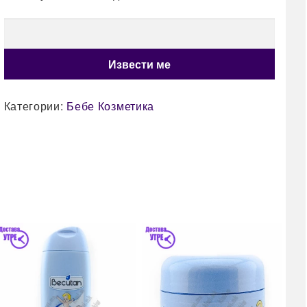
Категории:
Бебе Козметика
60
Dan
за 