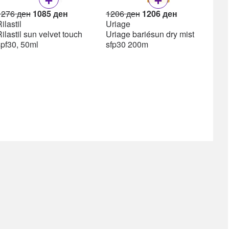
Original
Current
Original
Current
1276
ден
1085
ден
1206
ден
1206
ден
price
price
price
price
ilastil
Uriage
was:
is:
was:
is:
ilastil sun velvet touch
Uriage bariésun dry mist
1276 ден.
1085 ден.
1206 ден.
1206 ден.
spf30, 50ml
sfp30 200m