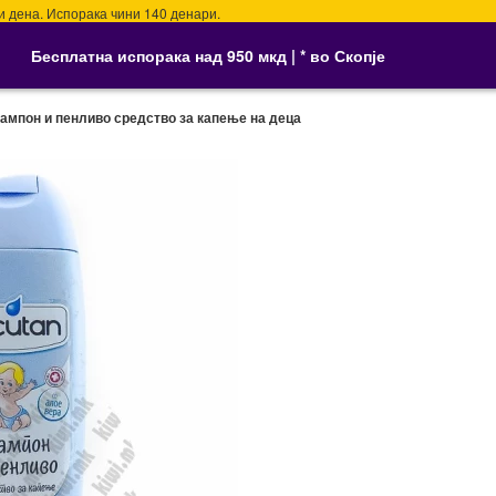
а. Испорака чини 140 денари.
Бесплатна испорака над 950 мкд | * во Скопје
ампон и пенливо средство за капење на деца