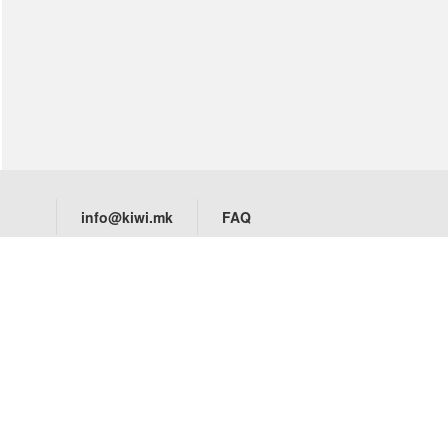
Тест за бременост
сите →
Стапала & Вени
Стапала
Вени
сите →
Имунитет
Уринарен тракт
info@kiwi.mk
FAQ
Терапевтски масти/
прашоци
Спиење
сите →
Компанија
Downl
За Нас
Витамини & Суплементи
Политика на приватност
Витамини A-Z
Политика на колачиња
Биотин
Услови и правила за користење