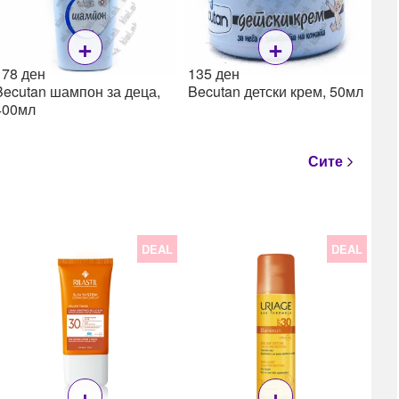
+
+
178
ден
135
ден
Becutan шампон за деца,
Becutan детски крем, 50мл
400мл
Сите
DEAL
DEAL
22
Lea
Lea
ml
+
+