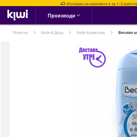
Испорака на нарачките е за 1–3 работни ден
Аптека & Здравје
Производи
Алергии, Синуси &
Нос
Почетна
Бебе & Деца
Бебе Козметика
Becutan ш
Алергии
Назални испирачи
Назални Ленти
Спреј за Нос
сите →
Кашлица, Настинки &
Грип
Витамин Ц &
Имунитет
Грло, Пастили &
Спрејови
Затнат нос