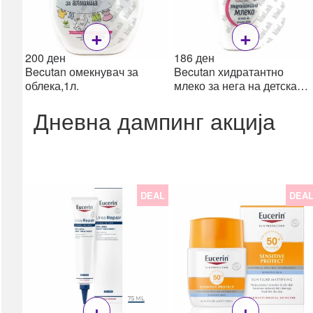
Пулс оксиметри
+
+
Апарати за притисок
Топломери
200
ден
186
ден
Инхалатори /
Becutan омекнувач за
Becutan хидратантно
облека,1л.
млеко за нега на детска
Небулизери
кожа, 200мл
сите →
Дневна дампинг акција
Дигестивен тракт
Пробиотици
Гасови & Грчеви
Дигестија & Ензими
DEAL
DEA
Лаксативи &
Мотилитет
Електролити
Ректал
Рефлукс & Киселини
Фибер (влакна)
+
+
сите →