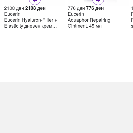
Original
Current
Original
Current
2108
ден
2108
ден
776
ден
776
ден
price
price
price
price
Eucerin
Eucerin
R
was:
is:
was:
is:
Eucerin Hyaluron-Filler +
Aquaphor Repairing
R
н.
2108 ден.
2108 ден.
776 ден.
776 ден.
Elasticity дневен крем
Ointment, 45 мл
SPF15 50мл