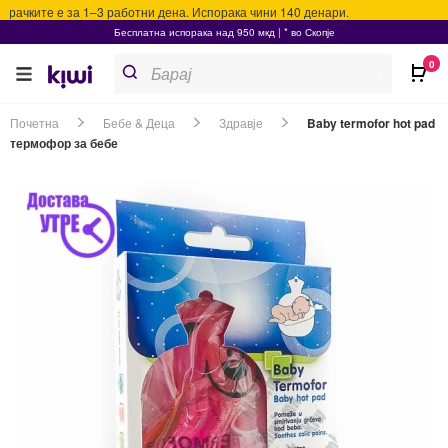
ачките е за 1–3 работни дена. Испорака чини 140 денари.
Бесплатна испорака над 950 мкд | * во Скопје
Products
0
search
>
Почетна
Бебе & Деца
Здравје
Baby termofor hot pad
термофор за бебе