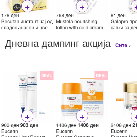
+
+
178
ден
768
ден
81
ден
Becutan инстант чај од
Mustela nourishing
Galapro пр
сладок анасон и цвет
lotion with cold cream
капки за де
од камилица за
лосион за бебе, 200мл
Дневна дампинг акција
доенчиња и мали
Сите
деца, 20
DEAL
DEAL
+
+
Original
Current
Original
Current
Or
903
ден
903
ден
1406
ден
1406
ден
2108
ден
2
price
price
price
price
pr
Eucerin
Eucerin
Eucerin
was:
is:
was:
is:
w