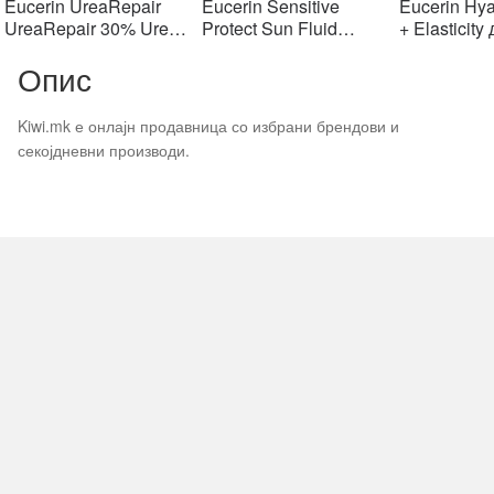
was:
is:
was:
is:
w
Eucerin UreaRepair
Eucerin Sensitive
Eucerin Hya
903 ден.
903 ден.
1406 ден.
1406 ден.
2
UreaRepair 30% Urea
Protect Sun Fluid
+ Elasticity
Spot Treatment Крем
Mattifying SPF50+,
крем SPF1
Опис
30% уреа 75 мл
50мл
Kiwi.mk е онлајн продавница со избрани брендови и
секојдневни производи.