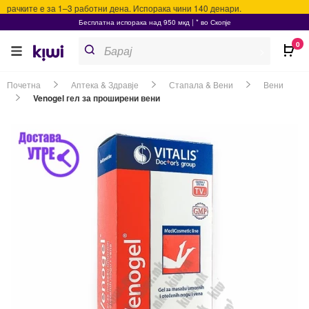
рачките е за 1–3 работни дена. Испорака чини 140 денари.
Бесплатна испорака над 950 мкд | * во Скопје
Products
0
search
>
Почетна
Аптека & Здравје
Стапала & Вени
Вени
Venogel гел за проширени вени