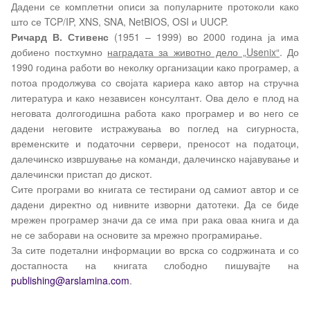
Дадени се комплетни описи за популарните протоколи како
што се
TCP/IP, XNS, SNA, NetBIOS, OSI
и
UUCP.
Ричард В. Стивенс
(1951 – 1999) во 2000 година ја има
добиено постхумно
наградата за животно дело „
Usenix
“
. До
1990 година работи во неколку организации како програмер, а
потоа продолжува со својата кариера како автор на стручна
литература и како независен консултант. Ова дело е плод на
неговата долгогодишна работа како програмер и во него се
дадени неговите истражувања во поглед на сигурноста,
временските и податочни сервери, преносот на податоци,
далечинско извршување на команди, далечинско најавување и
далечински пристап до дискот.
Сите програми во книгата се тестирани од самиот автор и се
дадени директно од нивните изворни датотеки. Да се биде
мрежен програмер значи да се има при рака оваа книга и да
не се заборави на основите за мрежно програмирање.
За сите подетални информации во врска со содржината и со
достапноста на книгата слободно пишувајте на
publishing
@
arslamina
.
com
.