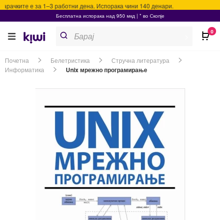
рачките е за 1–3 работни дена. Испорака чини 140 денари.
Бесплатна испорака над 950 мкд | * во Скопје
Products
0
search
>
Почетна
Белетристика
Стручна литература
Информатика
Unix мрежно програмирање