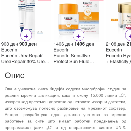
+
+
Original
Current
Original
Current
Or
903
ден
903
ден
1406
ден
1406
ден
2108
ден
2
price
price
price
price
pr
Eucerin
Eucerin
Eucerin
was:
is:
was:
is:
w
Eucerin UreaRepair
Eucerin Sensitive
Eucerin Hya
903 ден.
903 ден.
1406 ден.
1406 ден.
2
UreaRepair 30% Urea
Protect Sun Fluid
+ Elasticity
Spot Treatment Крем
Mattifying SPF50+,
крем SPF1
Опис
30% уреа 75 мл
50мл
Ова е уникатна книга бидејќи содржи многубројни студии за
реални мрежни апликации, како и околу 15.000 линии „
C
“,
изворен код преземен директно од неговите изворни датотеки,
што овозможува полесно разбирање на мрежниот софтвер.
Авторот разработува едно детално упатство за мрежно
работење за сите што имаат работни предзнаења од
програмскиот јазик „
C
“ и од оперативниот систем
UNIX
.