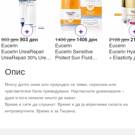
+
+
Original
Current
Original
Current
Or
903
ден
903
ден
1406
ден
1406
ден
2108
ден
2
price
price
price
price
pr
Eucerin
Eucerin
Eucerin
was:
is:
was:
is:
w
Eucerin UreaRepair
Eucerin Sensitive
Eucerin Hya
903 ден.
903 ден.
1406 ден.
1406 ден.
2
UreaRepair 30% Urea
Protect Sun Fluid
+ Elasticity
Spot Treatment Крем
Mattifying SPF50+,
крем SPF1
Опис
30% уреа 75 мл
50мл
Многу долго оние што природно се тивки, сериозни или
чувствителни биле превидувани. Најгласните доминирале –
дури и кога немале ништо да кажат.
Време е сите да слушнат. Време е да ја впрегнеме силата на
интровертните. Време е за Тишина.