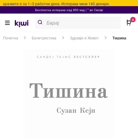
арачките е за 1–3 работни дена. Испорака чини 140 денари.
Бесплатна испорака над 950 мкд | * во Скопје
Products
0
search
>
Почетна
Белетристика
Здравје и Живот
Тишина