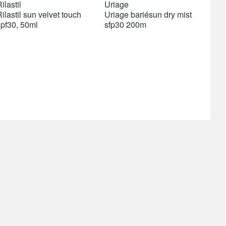
price
price
price
price
ilastil
Uriage
was:
is:
was:
is:
ilastil sun velvet touch
Uriage bariésun dry mist
1276 ден.
1085 ден.
1206 ден.
1206 ден.
spf30, 50ml
sfp30 200m