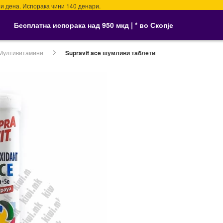
на. Испорака чини 140 денари.
Бесплатна испорака над 950 мкд | * во Скопје
Мултивитамини
Supravit ace шумливи таблети