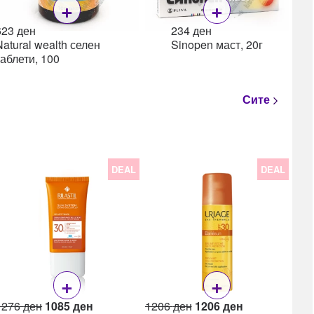
+
+
623
ден
234
ден
Natural wealth селен
Sinopen маст, 20г
таблети, 100
Сите
DEAL
DEAL
22
Lea
Lea
ml
+
+
Original
Current
Original
Current
1276
ден
1085
ден
1206
ден
1206
ден