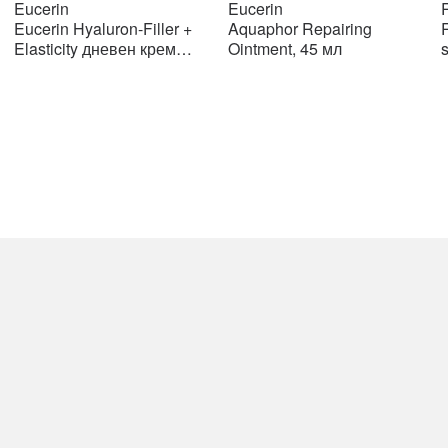
price
price
price
price
Eucerin
Eucerin
R
was:
is:
was:
is:
Eucerin Hyaluron-Filler +
Aquaphor Repairing
R
н.
2108 ден.
2108 ден.
776 ден.
776 ден.
Elasticity дневен крем
Ointment, 45 мл
SPF15 50мл