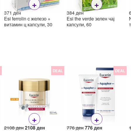
+
+
371
ден
384
ден
Esi ferrolin c железо +
Esi the verde зелен чај
витамин ц капсули, 30
капсули, 60
L
DEAL
DEAL
+
+
Original
Current
Original
Current
2108
ден
2108
ден
776
ден
776
ден