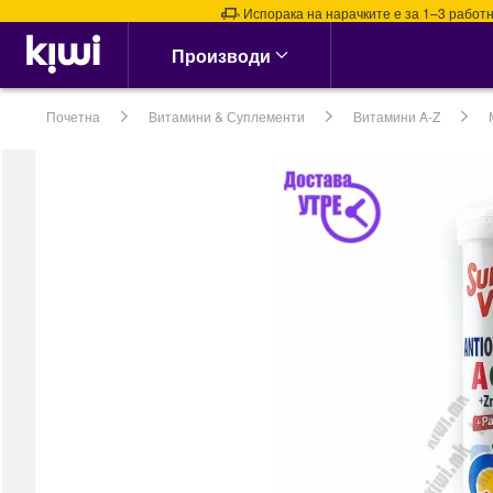
Испорака на нарачките е за 1–3 работни де
Аптека & Здравје
Производи
Алергии, Синуси &
Нос
Почетна
Витамини & Суплементи
Витамини A-Z
Алергии
Назални испирачи
Назални Ленти
Спреј за Нос
сите →
Кашлица, Настинки &
Грип
Витамин Ц &
Имунитет
Грло, Пастили &
Спрејови
Затнат нос