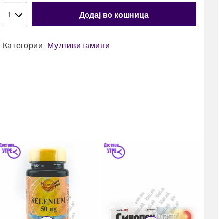
Додај во кошница
Категории:
Мултивитамини
40
Esi
таб