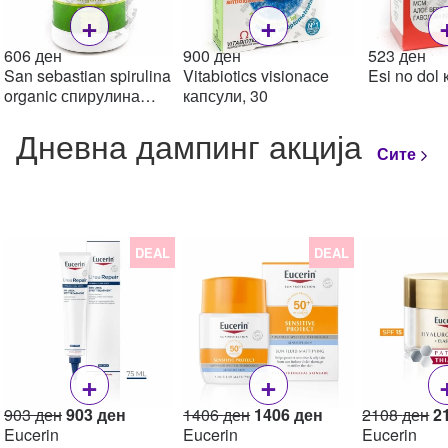
+
+
606
ден
900
ден
523
ден
San sebastian spirulina
Vitabiotics visionace
Esi no dol 
organic спирулина
капсули, 30
органска капсули, 600
Дневна дампинг акција
Сите
DEAL
DEAL
+
+
Original
Current
Original
Current
Or
903
ден
903
ден
1406
ден
1406
ден
2108
ден
2
price
price
price
price
pr
Eucerin
Eucerin
Eucerin