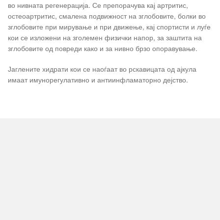
во нивната регенерација. Се препорачува кај артритис,
остеоартритис, смалена подвижност на зглобовите, болки во
зглобовите при мирување и при движење, кај спортисти и луѓе
кои се изложени на зголемен физички напор, за заштита на
зглобовите од повреди како и за нивно брзо опоравување.
Јаглените хидрати кои се наоѓаат во рскавицата од ајкула
имаат имунорегулативно и антиинфламаторно дејство.