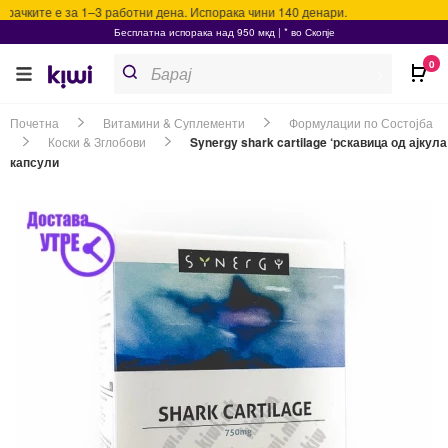
ачките е за 1–3 работни дена. Испорака чини 140 денари.
Бесплатна испорака над 950 мкд | * во Скопје
Products
0
search
>
Почетна
Витамини & Суплементи
Формулации по Состојба
Коски & Зглобови
Synergy shark cartilage ‘рскавица од ајкула
капсули