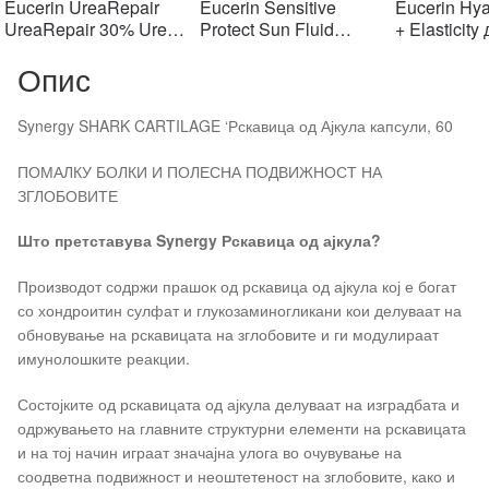
was:
is:
was:
is:
w
Eucerin UreaRepair
Eucerin Sensitive
Eucerin Hya
903 ден.
903 ден.
1406 ден.
1406 ден.
2
UreaRepair 30% Urea
Protect Sun Fluid
+ Elasticity
Spot Treatment Крем
Mattifying SPF50+,
крем SPF1
Опис
30% уреа 75 мл
50мл
Synergy SHARK CARTILAGE ‘Рскавица од Ајкула капсули, 60
ПОМАЛКУ БОЛКИ И ПОЛЕСНА ПОДВИЖНОСТ НА
ЗГЛОБОВИТЕ
Што претставува
Synergy
Рскавица од ајкула?
Производот содржи прашок од рскавица од ајкула кој е богат
со хондроитин сулфат и глукозаминогликани кои делуваат на
обновување на рскавицата на зглобовите и ги модулираат
имунолошките реакции.
Состојките од рскавицата од ајкула делуваат на изградбата и
одржувањето на главните структурни елементи на рскавицата
и на тој начин играат значајна улога во очувување на
соодветна подвижност и неоштетеност на зглобовите, како и