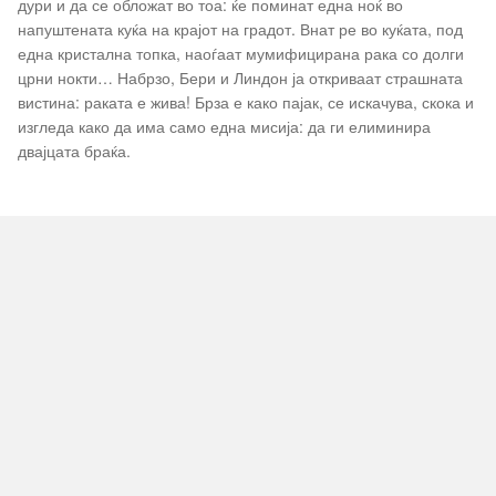
дури и да се обложат во тоа: ќе поминат една ноќ во
напуштената куќа на крајот на градот. Внат ре во куќата, под
една кристална топка, наоѓаат мумифицирана рака со долги
црни нокти… Набрзо, Бери и Линдон ја откриваат страшната
вистина: раката е жива! Брза е како пајак, се искачува, скока и
изгледа како да има само една мисија: да ги елиминира
двајцата браќа.