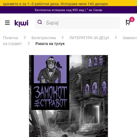
арачките е за 1–3 работни дена. Испорака чини 140 денари.
Бесплатна испорака над 950 мкд | * во Скопје
Products
0
search
>
Почетна
Белетристика
ЛИТЕРАТУРА ЗА ДЕЦА
Замокот
на стравот
Раката на тулук