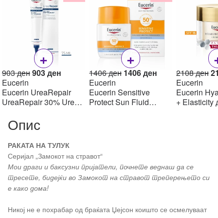
+
+
Original
Current
Original
Current
Or
903
ден
903
ден
1406
ден
1406
ден
2108
ден
2
price
price
price
price
pr
Eucerin
Eucerin
Eucerin
was:
is:
was:
is:
w
Eucerin UreaRepair
Eucerin Sensitive
Eucerin Hya
903 ден.
903 ден.
1406 ден.
1406 ден.
2
UreaRepair 30% Urea
Protect Sun Fluid
+ Elasticity
Spot Treatment Крем
Mattifying SPF50+,
крем SPF1
Опис
30% уреа 75 мл
50мл
РАКАТА НА ТУЛУК
Серијал „Замокот на стравот“
Мои драги и баксузни пријатели, почнете веднаш да се
тресете, бидејќи во Замокот на стравот треперењето си
е како дома!
Никој не е похрабар од браќата Џејсон коишто се осмелуваат