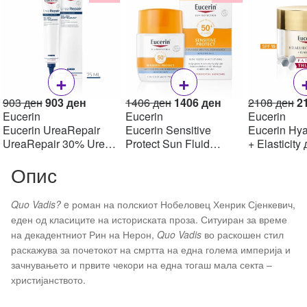
+
+
Original
Current
Original
Current
Or
903
ден
903
ден
1406
ден
1406
ден
2108
ден
2
price
price
price
price
pr
Eucerin
Eucerin
Eucerin
was:
is:
was:
is:
w
Eucerin UreaRepair
Eucerin Sensitive
Eucerin Hya
903 ден.
903 ден.
1406 ден.
1406 ден.
2
UreaRepair 30% Urea
Protect Sun Fluid
+ Elasticity
Spot Treatment Крем
Mattifying SPF50+,
крем SPF1
Опис
30% уреа 75 мл
50мл
Quo Vadis?
e роман на полскиот Нобеловец Хенрик Сјенкевич,
еден од класиците на историската проза. Ситуиран за време
на декадентниот Рин на Нерон,
Quo Vadis
во раскошен стил
раскажува за почетокот на смртта на една голема империја и
зачнувањето и првите чекори на една тогаш мала секта –
христијанството.