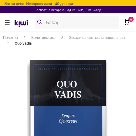
работни дена. Испорака чини 140 денари.
Бесплатна испорака над 950 мкд | * во Скопје
Products
0
search
>
Почетна
Белетристика
Ѕвезди на светската книжевност
Quo vadis