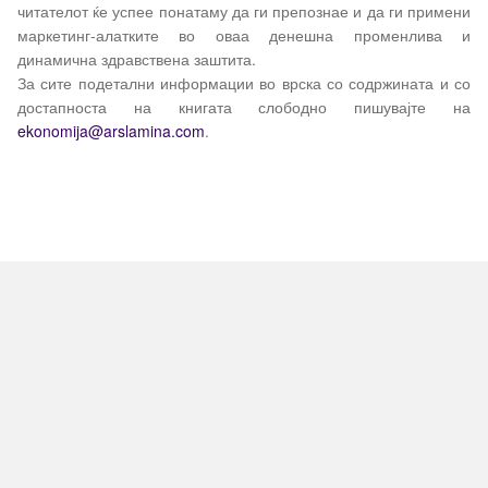
читателот ќе успее понатаму да ги препознае и да ги примени
маркетинг-алатките во оваа денешна променлива и
динамична здравствена заштита.
За сите подетални информации во врска со содржината и со
достапноста на книгата слободно пишувајте на
ekonomija
@
arslamina
.
com
.