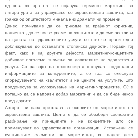
од кога за прв пат се појавува терминот маркетинг во
литературата за управување со здравствената заштита, таа
гранка од општеството минала низ драматични промени.
Денес, почнуваме да се грижиме за крајниот корисник,
пациентот, да се посветуваме на заштитата и да сме осетливи
на цената на здравствените услуги со што се прави едно
доближување до останатите стопански дејности. Поради тој
факт, како и кај другите дејности, маркетинг-концептите
добиваат поголемо значење за давателите на здравствени
услуги. Со развојот на технологијата стануваат подостапни
информациите за конкурентите, а со тоа се олеснува
споредувањето на квалитетот и на цените на услугите, што
придонесува за усложнување на маркетинг-процесите. С
е
è
потешко да се направи добар маркетинг и да се биде чекор
пред другите.
Авторот ни дава претстава за основите од маркетингот на
здравствена заштита. Целта е да се обезбеди сеопфатно
разбирање на принципите и на концептите што се
применуваат во здравствените организации. Истражени се
суштинските елементи на маркетингот, со надеж дека