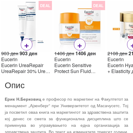
DEAL
DEAL
+
+
Original
Current
Original
Current
Or
903
ден
903
ден
1406
ден
1406
ден
2108
ден
2
price
price
price
price
pr
Eucerin
Eucerin
Eucerin
was:
is:
was:
is:
w
Eucerin UreaRepair
Eucerin Sensitive
Eucerin Hya
903 ден.
903 ден.
1406 ден.
1406 ден.
2
UreaRepair 30% Urea
Protect Sun Fluid
+ Elasticity
Spot Treatment Крем
Mattifying SPF50+,
крем SPF1
Опис
30% уреа 75 мл
50мл
Ерик Н.Берковиц
е професор по маркетинг на Факултетот за
менаџмент „Ајзенберг“ при Универзитетот од Масачусетс. Тој
ја посветил оваа книга на маркетингот за здравствена заштита
кој денес се смета за функционална дисциплина што се
применува во управувањето на една организација за
здравствена заштита. Во текот на изминатите триесет години,