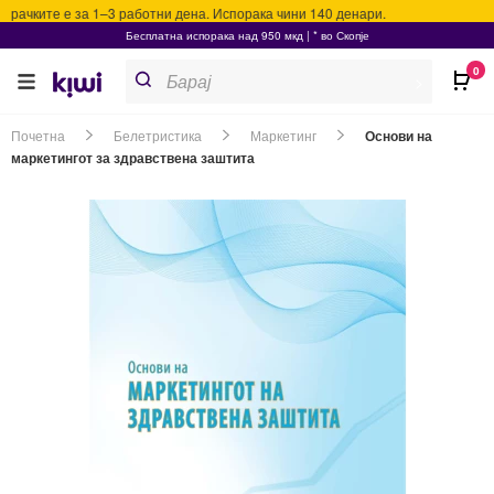
рачките е за 1–3 работни дена. Испорака чини 140 денари.
Бесплатна испорака над 950 мкд | * во Скопје
Products
0
search
>
Почетна
Белетристика
Маркетинг
Основи на
маркетингот за здравствена заштита