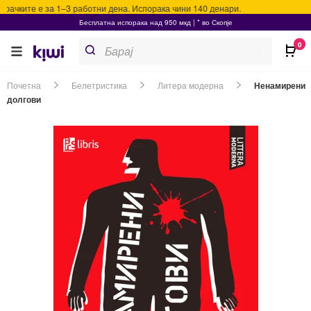
ачките е за 1–3 работни дена. Испорака чини 140 денари.
Бесплатна испорака над 950 мкд | * во Скопје
Products
0
search
>
Почетна
Белетристика
Литера модерна
Ненамирени
долгови