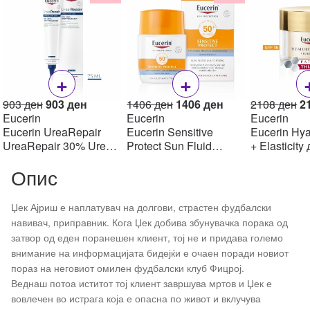
+
+
Original
Current
Original
Current
Or
903
ден
903
ден
1406
ден
1406
ден
2108
ден
2
price
price
price
price
pr
Eucerin
Eucerin
Eucerin
was:
is:
was:
is:
w
Eucerin UreaRepair
Eucerin Sensitive
Eucerin Hya
903 ден.
903 ден.
1406 ден.
1406 ден.
2
UreaRepair 30% Urea
Protect Sun Fluid
+ Elasticity
Spot Treatment Крем
Mattifying SPF50+,
крем SPF1
Опис
30% уреа 75 мл
50мл
Џек Ајриш е наплатувач на долгови, страстен фудбалски
навивач, приправник. Кога Џек добива збунувачка порака од
затвор од еден поранешен клиент, тој не и придава големо
внимание на информацијата бидејќи е очаен поради новиот
пораз на неговиот омилен фудбалски клуб Фицрој.
Веднаш потоа иститот тој клиент завршува мртов и Џек е
вовлечен во истрага која е опасна по живот и вклучува