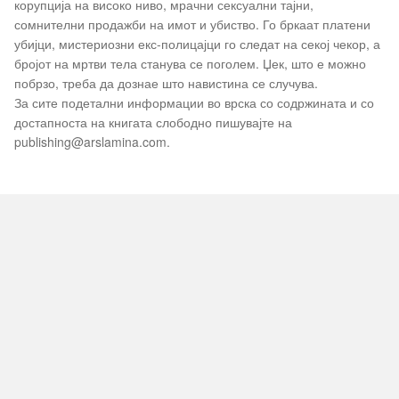
корупција на високо ниво, мрачни сексуални тајни,
сомнителни продажби на имот и убиство. Го бркаат платени
убијци, мистериозни екс-полицајци го следат на секој чекор, а
бројот на мртви тела станува се поголем. Џек, што е можно
побрзо, треба да дознае што навистина се случува.
За сите подетални информации во врска со содржината и со
достапноста на книгата слободно пишувајте на
publishing@arslamina.com.