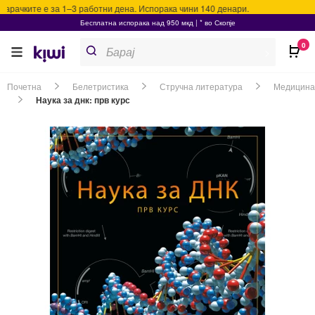
рачките е за 1–3 работни дена. Испорака чини 140 денари.
Бесплатна испорака над 950 мкд | * во Скопје
Products
0
search
>
Почетна
Белетристика
Стручна литература
Медицина
Наука за днк: прв курс