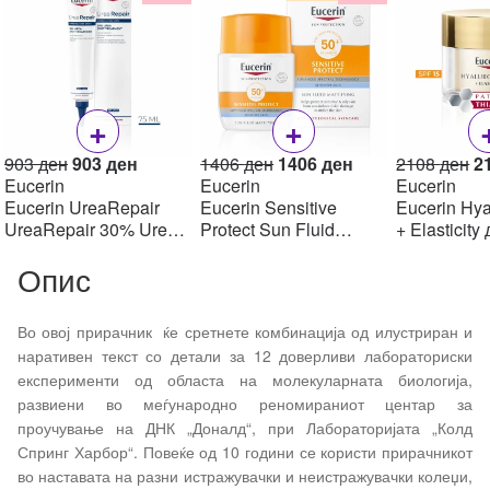
+
+
Original
Current
Original
Current
Or
903
ден
903
ден
1406
ден
1406
ден
2108
ден
2
price
price
price
price
pr
Eucerin
Eucerin
Eucerin
was:
is:
was:
is:
w
Eucerin UreaRepair
Eucerin Sensitive
Eucerin Hya
903 ден.
903 ден.
1406 ден.
1406 ден.
2
UreaRepair 30% Urea
Protect Sun Fluid
+ Elasticity
Spot Treatment Крем
Mattifying SPF50+,
крем SPF1
Опис
30% уреа 75 мл
50мл
Во овој прирачник
ќе сретнете комбинација од илустриран и
наративен текст со детали за 12 доверливи лабораториски
експерименти од областа на молекуларната биологија,
развиени во меѓународно реномираниот центар за
проучување на ДНК „Доналд“, при Лабораторијата „Колд
Спринг Харбор“. Повеќе од 10 години се користи прирачникот
во наставата на разни истражувачки и неистражувачки колеџи,