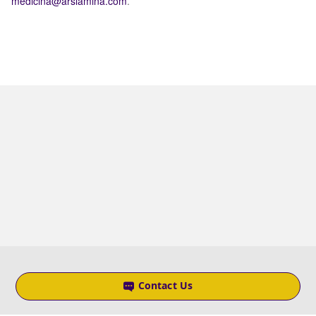
medicina
@
arslamina
.
com
.
Contact Us