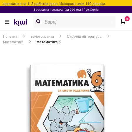
арачките е за 1–3 работни дена. Испорака чини 140 денари.
Бесплатна испорака над 950 мкд | * во Скопје
Products
0
search
>
Почетна
Белетристика
Стручна литература
Математика
Математика 6