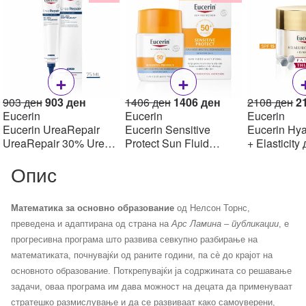
+
+
Original
Current
Original
Current
Or
903
ден
903
ден
1406
ден
1406
ден
2108
ден
2
price
price
price
price
pr
Eucerin
Eucerin
Eucerin
was:
is:
was:
is:
w
Eucerin UreaRepair
Eucerin Sensitive
Eucerin Hya
903 ден.
903 ден.
1406 ден.
1406 ден.
2
UreaRepair 30% Urea
Protect Sun Fluid
+ Elasticity
Spot Treatment Крем
Mattifying SPF50+,
крем SPF1
Опис
30% уреа 75 мл
50мл
Математика за основно образование
од Нелсон Торнс,
преведена и адаптирана од страна на
Арс Ламина – публикации
, е
прогресивна програма што развива севкупно разбирање на
математиката, почнувајќи од раните години, па сè до крајот на
основното образование. Поткрепувајќи ја содржината со решавање
задачи, оваа програма им дава можност на децата да применуваат
стратешко размислување и да се развиваат како самоуверени,