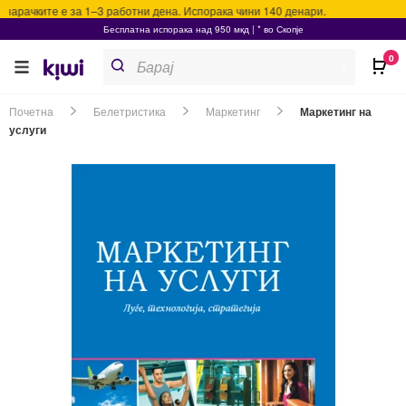
нарачките е за 1–3 работни дена. Испорака чини 140 денари.
Бесплатна испорака над 950 мкд | * во Скопје
Products
0
search
>
Почетна
Белетристика
Маркетинг
Маркетинг на
услуги