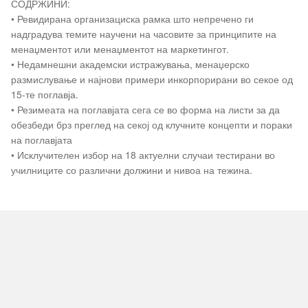
СОДРЖИНИ:
• Ревидирана организациска рамка што непречено ги
надградува темите научени на часовите за принципите на
менаџментот или менаџментот на маркетингот.
• Недамнешни академски истражувања, менаџерско
размислување и најнови примери инкорпорирани во секое од
15-те поглавја.
• Резимеата на поглавјата сега се во форма на листи за да
обезбеди брз преглед на секој од клучните концепти и пораки
на поглавјата
• Исклучителен избор на 18 актуелни случаи тестирани во
училниците со различни должини и нивоа на тежина.