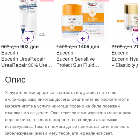
+
+
Original
Current
Original
Current
Or
903
ден
903
ден
1406
ден
1406
ден
2108
ден
2
price
price
price
price
pr
Eucerin
Eucerin
Eucerin
was:
is:
was:
is:
w
Eucerin UreaRepair
Eucerin Sensitive
Eucerin Hya
903 ден.
903 ден.
1406 ден.
1406 ден.
2
UreaRepair 30% Urea
Protect Sun Fluid
+ Elasticity
Spot Treatment Крем
Mattifying SPF50+,
крем SPF1
Опис
30% уреа 75 мл
50мл
Услугите доминираат со светската индустрија што е во
експанзија како никогаш досега. Вештините во маркетингот и
маркетингот на услуги никогаш порано не биле поважни
отколку што се денес. Овој текст зазема изразена менаџерска
перспектива, а сепак е вкоренет во солидни академски
истражувања. Текстот помага да се премостат сите пречесто
забележувани јазови меѓу теоријата и реалниот свет.