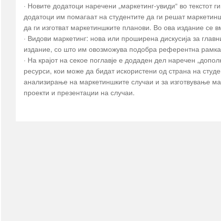
· Новите додатоци наречени „маркетинг-увиди“ во текстот 
Прва помош
додатоци им помагаат на студентите да ги решат маркетин
Инконтиненција
да ги изготват маркетиншките планови. Во ова издание се в
Клизма
· Видови маркетинг: нова или проширена дискусија за главн
издание, со што им овозможува подобра референтна рамка 
Лепенки & Компреси
· На крајот на секое поглавје е додаден дел наречен „допол
Третман на рани
ресурси, кои може да бидат искористени од страна на студ
Фластери & Газа
анализирање на маркетиншките случаи и за изготвување м
сите →
проекти и презентации на случаи.
Сексуално здравје
Кондоми
Лубриканти
Потенција
сите →
Фамилијарно
планирање
Фертилитет
Тестови за плодност