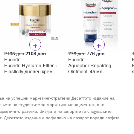
+
+
Original
Current
Original
Current
2108
ден
2108
ден
776
ден
776
ден
price
price
price
price
Eucerin
Eucerin
R
was:
is:
was:
is:
Eucerin Hyaluron-Filler +
Aquaphor Repairing
R
н.
2108 ден.
2108 ден.
776 ден.
776 ден.
Elasticity дневен крем
Ointment, 45 мл
SPF15 50мл
ње на успешни маркетинг-стратегии Десеттото издание на
ењето на студентите за маркетинг-менаџментот, а го
кетинг-стратегии. Визијата на авторите ги спојува сите
т. Десеттото издание е пофалено на пазарот поради својата