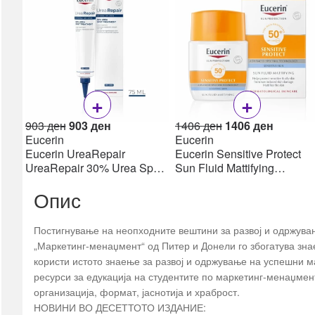
Пулс оксиметри
Апарати за притисок
Топломери
Инхалатори /
Небулизери
+
+
сите →
Дигестивен тракт
Original
Current
Original
Current
903
ден
903
ден
1406
ден
1406
ден
price
price
price
price
Eucerin
Eucerin
Пробиотици
was:
is:
was:
is:
Eucerin UreaRepair
Eucerin Sensitive Protect
Гасови & Грчеви
903 ден.
903 ден.
1406 ден.
1406 де
UreaRepair 30% Urea Spot
Sun Fluid Mattifying
Treatment Крем 30% уреа
SPF50+, 50мл
Дигестија & Ензими
Опис
75 мл
Лаксативи &
Мотилитет
Постигнување на неопходните вештини за развој и одржува
Електролити
„Маркетинг-менаџмент“ од Питер и Донели го збогатува зна
Ректал
користи истото знаење за развој и одржување на успешни мар
Рефлукс & Киселини
ресурси за едукација на студентите по маркетинг-менаџмен
Фибер (влакна)
организација, формат, јаснотија и храброст.
сите →
НОВИНИ ВО ДЕСЕТТОТО ИЗДАНИЕ: