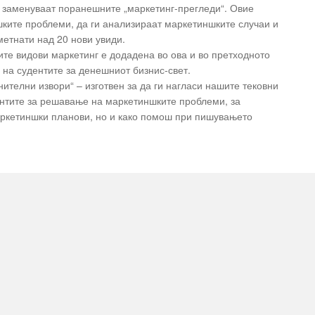
ги заменуваат поранешните „маркетинг-прегледи“. Овие
шките проблеми, да ги анализираат маркетиншките случаи и
метнати над 20 нови увиди.
ите видови маркетинг е додадена во ова и во претходното
на судентите за денешниот бизнис-свет.
нителни извори“ – изготвен за да ги нагласи нашите тековни
ентите за решавање на маркетиншките проблеми, за
аркетиншки планови, но и како помош при пишувањето