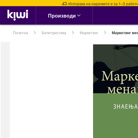
Испорака на нарачките е за 1–3 работни д
Аптека & Здравје
Производи
Алергии, Синуси &
Нос
Почетна
Белетристика
Маркетинг
Маркетинг ме
Алергии
Назални испирачи
Назални Ленти
Спреј за Нос
сите →
Кашлица, Настинки &
Грип
Витамин Ц &
Имунитет
Грло, Пастили &
Спрејови
Затнат нос