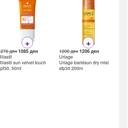
Lea
Lea
ml
+
+
Original
Current
Original
Current
1276
ден
1085
ден
1206
ден
1206
ден
price
price
price
price
ilastil
Uriage
was:
is:
was:
is:
ilastil sun velvet touch
Uriage bariésun dry mist
1276 ден.
1085 ден.
1206 ден.
1206 ден.
spf30, 50ml
sfp30 200m