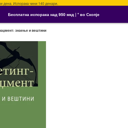
ена. Испорака чини 140 денари.
Бесплатна испорака над 950 мкд | * во Скопје
наџмент: знаење и вештини