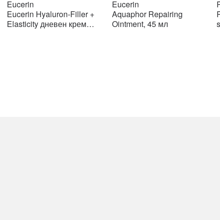
price
price
price
price
Eucerin
Eucerin
R
was:
is:
was:
is:
Eucerin Hyaluron-Filler +
Aquaphor Repairing
R
н.
2108 ден.
2108 ден.
776 ден.
776 ден.
Elasticity дневен крем
Ointment, 45 мл
SPF15 50мл