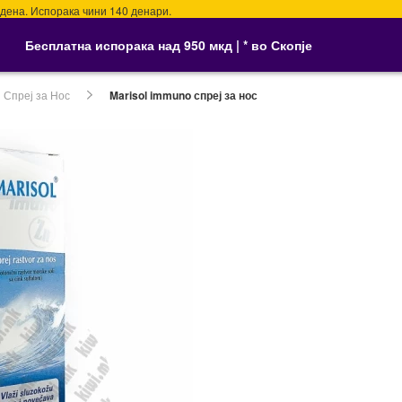
. Испорака чини 140 денари.
Бесплатна испорака над 950 мкд | * во Скопје
Спреј за Нос
Marisol immuno спреј за нос