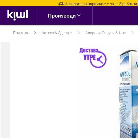
Испорака на нарачките е за 1–3 работни дена
Аптека & Здравје
Производи
Алергии, Синуси &
Нос
Почетна
Аптека & Здравје
Алергии, Синуси & Нос
Алергии
Назални испирачи
Назални Ленти
Спреј за Нос
сите →
Кашлица, Настинки &
Грип
Витамин Ц &
Имунитет
Грло, Пастили &
Спрејови
Затнат нос