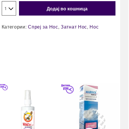
Додај во кошница
Категории:
Спреј за Нос
,
Затнат Нос
,
Нос
3
A