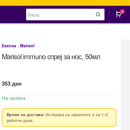
Products
0
search
,
Esensa
Marisol
Marisol immuno спреј за нос, 50мл
353
ден
На залиха
Испорака на нарачките е за 1–3
Време на достава:
работни дена.