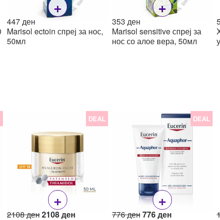
+
+
447
ден
353
ден
0
Marisol ectoin спреј за нос,
Marisol sensitive спреј за
50мл
нос со алое вера, 50мл
L
DEAL
DEAL
+
+
Original
Current
Original
Current
2108
ден
2108
ден
776
ден
776
ден