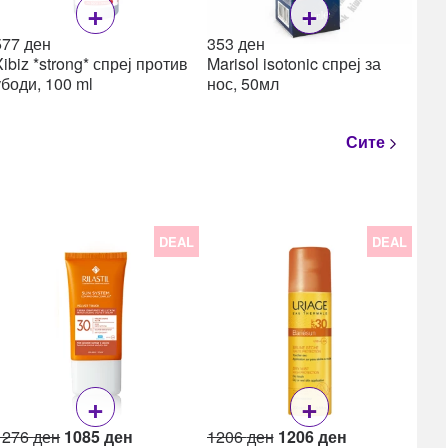
+
+
577
ден
353
ден
Xibiz *strong* спреј против
Marisol isotonic спреј за
убоди, 100 ml
нос, 50мл
Сите
DEAL
DEAL
22
Lea
Lea
ml
+
+
Original
Current
Original
Current
1276
ден
1085
ден
1206
ден
1206
ден