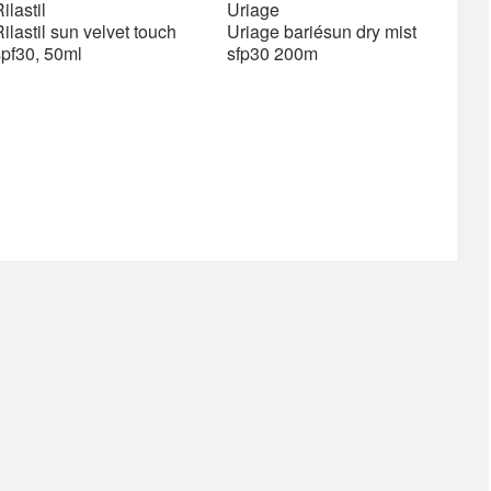
price
price
price
price
ilastil
Uriage
was:
is:
was:
is:
ilastil sun velvet touch
Uriage bariésun dry mist
1276 ден.
1085 ден.
1206 ден.
1206 ден.
spf30, 50ml
sfp30 200m