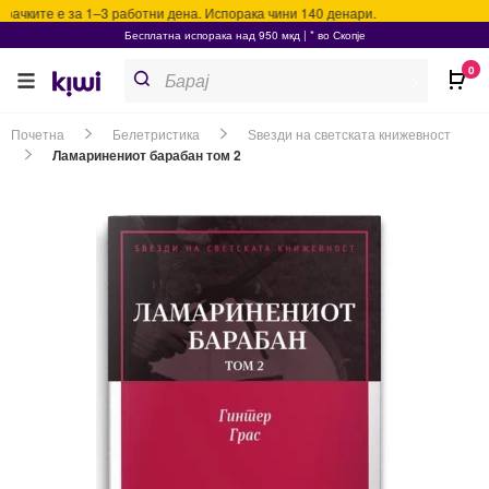
ачките е за 1–3 работни дена. Испорака чини 140 денари.
Бесплатна испорака над 950 мкд | * во Скопје
Products
0
search
>
Почетна
Белетристика
Ѕвезди на светската книжевност
Ламаринениот барабан том 2