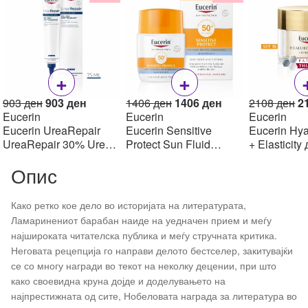
+
+
Original
Current
Original
Current
Or
903
ден
903
ден
1406
ден
1406
ден
2108
ден
2
price
price
price
price
pr
Eucerin
Eucerin
Eucerin
was:
is:
was:
is:
w
Eucerin UreaRepair
Eucerin Sensitive
Eucerin Hya
903 ден.
903 ден.
1406 ден.
1406 ден.
2
UreaRepair 30% Urea
Protect Sun Fluid
+ Elasticity
Spot Treatment Крем
Mattifying SPF50+,
крем SPF1
Опис
30% уреа 75 мл
50мл
Како ретко кое дело во историјата на литературата,
Ламаринениот барабан наиде на уедначен прием и меѓу
најшироката читателска публика и меѓу стручната критика.
Неговата рецепција го направи делото бестселер, закитувајќи
се со многу награди во текот на неколку децении, при што
како своевидна круна дојде и доделувањето на
најпрестижната од сите, Нобеловата награда за литература во