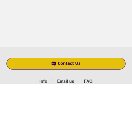
Contact Us
Info
Email us
FAQ
Social