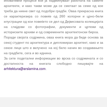
иновативни процеси кои ја надминуваат работата на самите
архитекти, и како такви може да се сметаат за семе од кое
треба да никне свет од подобри градби. Оваа прекрасна книга
се карактеризира со повеќе од 260 колорни и црно-бели
илустрации од кои повеќето се дел од Дејвисовата колекцијата
на слајдови со фотографии, документи и цртежи од
историските архиви и од современите архитектонски бироа.
Поради својата содржина, оваа книга мора да биде основа за
секој студент по архитектура и дипломиран архитект, како и за
секое лице што е вклучено на кој било начин во создавањето
на градбите, сега и во иднина.
За сите подетални информации во врска со содржината и со
достапноста на книгата слободно пишувајте на
arhitektura
@
arslamina
.
com
.