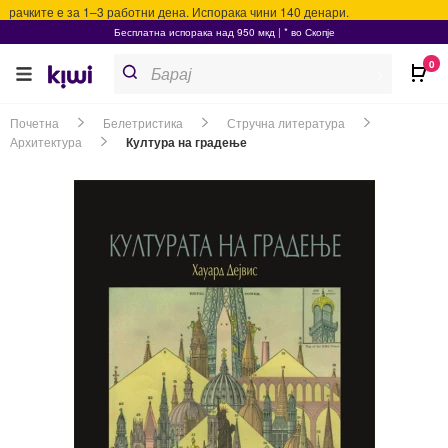
ачките е за 1–3 работни дена. Испорака чини 140 денари.
Бесплатна испорака над 950 мкд | * во Скопје
Products
0
search
>
Почетна
Белетристика
Стручна литература
Архитектура
Култура на градење