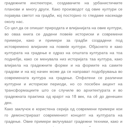
градежните инспектори, создавачите на урбанистичките
планови и многу други. Како производот од овие култури се
појавува светот на градби, кој постојано го гледаме насекаде
околу нас.
Со цел да се опишат природата и влијанијата на овие култури,
во оваа книга се дадени повеќе историски и современи
примери, како и примери за градби создадени под
истовремено влијание на повеќе култури. Објаснето е како
културата на градење е одраз на општата културата на тоа
поднебје, како се менувала низ историјата таа култура, како
влијаела на градежните форми и на формите на самите
градови и на кој начин може да се направат подобрувања во
современата култура на градење. Опфатени се различни
културни и историски периоди, но со посебен акцент на
трансформациите што се случиле во архитектурата и во
градежната практика од крајот на 18 век, па сé до денешен
ден.
Како заклучок е користена серија од современи примери кои
го демонстрираат современиот концепт на културата на
градење. Овие примери вклучуваат градежни техники, како и