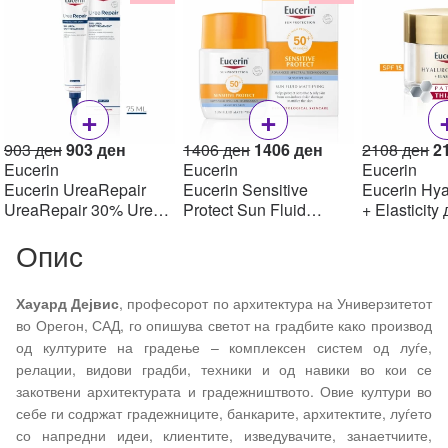
+
+
Original
Current
Original
Current
Or
903
ден
903
ден
1406
ден
1406
ден
2108
ден
2
price
price
price
price
pr
Eucerin
Eucerin
Eucerin
was:
is:
was:
is:
w
Eucerin UreaRepair
Eucerin Sensitive
Eucerin Hya
903 ден.
903 ден.
1406 ден.
1406 ден.
2
UreaRepair 30% Urea
Protect Sun Fluid
+ Elasticity
Spot Treatment Крем
Mattifying SPF50+,
крем SPF1
Опис
30% уреа 75 мл
50мл
Хауард Дејвис
, професорот по архитектура на Универзитетот
во Орегон, САД, го опишува светот на градбите како производ
од културите на градење – комплексен систем од луѓе,
релации, видови градби, техники и од навики во кои се
закотвени архитектурата и градежништвото. Овие култури во
себе ги содржат градежниците, банкарите, архитектите, луѓето
со напредни идеи, клиентите, изведувачите, занаетчиите,