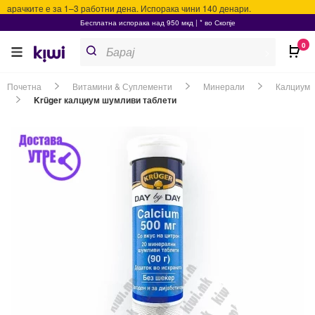
арачките е за 1–3 работни дена. Испорака чини 140 денари.
Бесплатна испорака над 950 мкд | * во Скопје
Products
0
search
>
Почетна
Витамини & Суплементи
Минерали
Калциум
Krüger калциум шумливи таблети