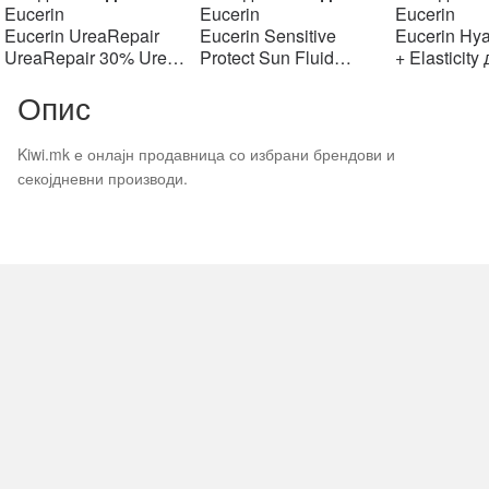
price
price
price
price
pr
Eucerin
Eucerin
Eucerin
was:
is:
was:
is:
w
Eucerin UreaRepair
Eucerin Sensitive
Eucerin Hya
903 ден.
903 ден.
1406 ден.
1406 ден.
2
UreaRepair 30% Urea
Protect Sun Fluid
+ Elasticity
Spot Treatment Крем
Mattifying SPF50+,
крем SPF1
Опис
30% уреа 75 мл
50мл
Kiwi.mk е онлајн продавница со избрани брендови и
секојдневни производи.