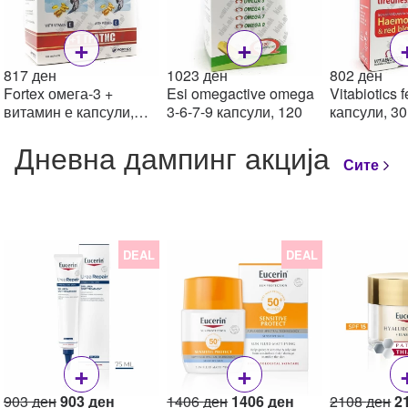
+
+
817
ден
1023
ден
802
ден
Fortex омега-3 +
Esi omegactive omega
Vitabiotics 
витамин е капсули,
3-6-7-9 капсули, 120
капсули, 30
180
Дневна дампинг акција
Сите
DEAL
DEAL
+
+
Original
Current
Original
Current
Or
903
ден
903
ден
1406
ден
1406
ден
2108
ден
2