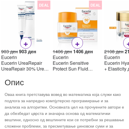
DEAL
DEAL
+
+
Original
Current
Original
Current
Or
903
ден
903
ден
1406
ден
1406
ден
2108
ден
2
price
price
price
price
pr
Eucerin
Eucerin
Eucerin
was:
is:
was:
is:
w
Eucerin UreaRepair
Eucerin Sensitive
Eucerin Hya
903 ден.
903 ден.
1406 ден.
1406 ден.
2
UreaRepair 30% Urea
Protect Sun Fluid
+ Elasticity
Spot Treatment Крем
Mattifying SPF50+,
крем SPF1
Опис
30% уреа 75 мл
50мл
Оваа книга претставува вовед во математика која служи како
подлога за напредно компјутерско програмирање и за
анализа на алгоритми. Основната цел на прочуените автори е
да обезбедат цврста и значајна основа од математички
вештини, односно од вештините кои се потребни за решавање
сложени проблеми, за пресметување џиновски суми и за