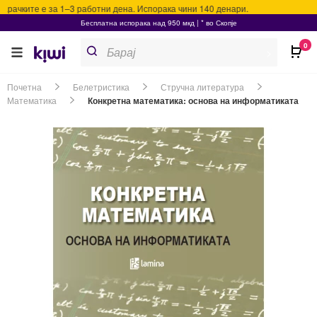
ачките е за 1–3 работни дена. Испорака чини 140 денари.
Бесплатна испорака над 950 мкд | * во Скопје
Products
0
search
>
Почетна
Белетристика
Стручна литература
Математика
Конкретна математика: основа на информатиката