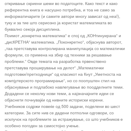
откривање скриени шеми во податоците. Како текст и како
референтна книга е насушно потребна, и тоа не само за
информатичарите (и самите автори многу зависат од неа!),
туку и за тие што сериозно ја користат математиката во
буквално секоја дисциплина.
Поимот „конкретна математика“ е спој од „КОНтинуирана“ и
„дисКРЕТНА“ математика. „Поконкретно“, објаснува авторот,
„таа претставува контролирана манипулација со математички
формули, со примена на збир од техники за решавање
проблеми.“ Овде темата на разработка првенствено
претставува проширување на делот“ „Математички
подготовки/претходници“ од класикот на Кнут „Уметноста на
компјутерското програмирање“, но со поопуштен стил на
објаснување и подлабоко навлегување во поодделните теми.
Додадени се неколку нови теми, а најзначајните идеи се
објаснети почнувајќи од нивните историски корени.
Учебников содржи повеќе од 500 задачи, поделени во шест
категории. За сите нив се дадени потполни одговори, со
исклучок на проблемите за истражување, со што учебников е
особено погоден за самостојно учење.