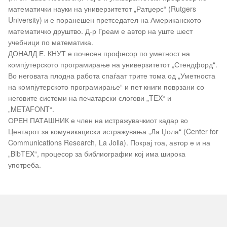
математички науки на универзитетот „Ратџерс“ (Rutgers
University) и е поранешен претседател на Американското
математичко друштво. Д-р Греам е автор на уште шест
учебници по математика.
ДОНАЛД Е. КНУТ е почесен професор по уметност на
компјутерското програмирање на универзитетот „Стендфорд“.
Во неговата плодна работа спаѓаат трите тома од „Уметноста
на компјутерското програмирање“ и пет книги поврзани со
неговите системи на печатарски слогови „TEX“ и
„METAFONT“.
ОРЕН ПАТАШНИК е член на истражувачкиот кадар во
Центарот за комуникациски истражувања „Ла Џола“ (Center for
Communications Research, La Jolla). Покрај тоа, автор е и на
„BibTEX“, процесор за библиографии кој има широка
употреба.