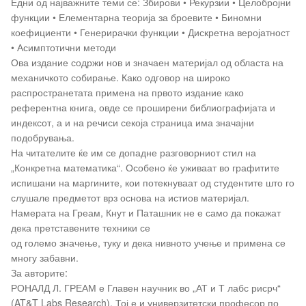
Едни од најважните теми се: Збирови • Рекурзии • Целобројни
функции • Елементарна теорија за броевите • Биномни
коефициенти • Генерирачки функции • Дискретна веројатност
• Асимптотични методи
Ова издание содржи нов и значаен материјал од областа на
механичкото собирање. Како одговор на широко
распространетата примена на првото издание како
референтна книга, овде се проширени библиографијата и
индексот, а и на речиси секоја страница има значајни
подобрувања.
На читателите ќе им се допадне разговорниот стил на
„Конкретна математика“. Особено ќе уживаат во графитите
испишани на маргините, кои потекнуваат од студентите што го
слушале предметот врз основа на истиов материјал.
Намерата на Греам, Кнут и Паташник не е само да покажат
дека претставените техники се
од големо значење, туку и дека нивното учење и примена се
многу забавни.
За авторите:
РОНАЛД Л. ГРЕАМ е Главен научник во „АТ и Т лабс рисрч“
(AT&T Labs Research). Тој е и универзитетски професор по