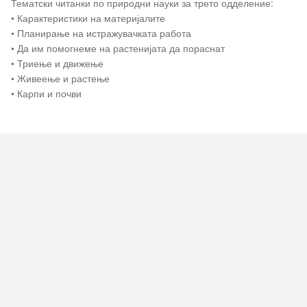
Тематски читанки по природни науки за трето одделение:
•
Карактеристики на материјалите
•
Планирање на истражувачката работа
•
Да им помогнеме на растенијата да пораснат
•
Триење и движење
•
Живеење и растење
•
Карпи и почви