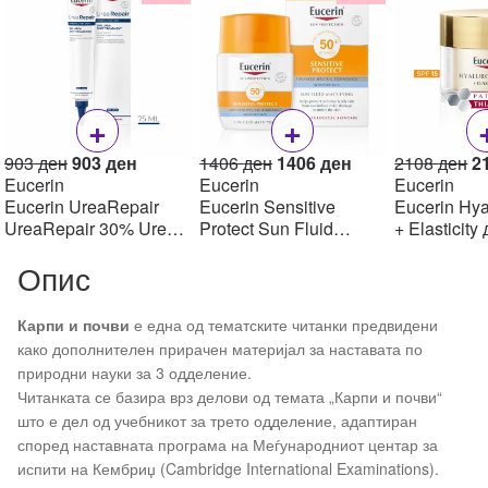
+
+
Original
Current
Original
Current
Or
903
ден
903
ден
1406
ден
1406
ден
2108
ден
2
price
price
price
price
pr
Eucerin
Eucerin
Eucerin
was:
is:
was:
is:
w
Eucerin UreaRepair
Eucerin Sensitive
Eucerin Hya
903 ден.
903 ден.
1406 ден.
1406 ден.
2
UreaRepair 30% Urea
Protect Sun Fluid
+ Elasticity
Spot Treatment Крем
Mattifying SPF50+,
крем SPF1
Опис
30% уреа 75 мл
50мл
Карпи и почви
е една од тематските читанки предвидени
како дополнителен прирачен материјал за наставата по
природни науки за 3 одделение.
Читанката се базира врз делови од темата „Карпи и почви“
што е дел од учебникот за трето одделение, адаптиран
според наставната програма на Меѓународниот центар за
испити на Кембриџ (Cambridge International Examinations).