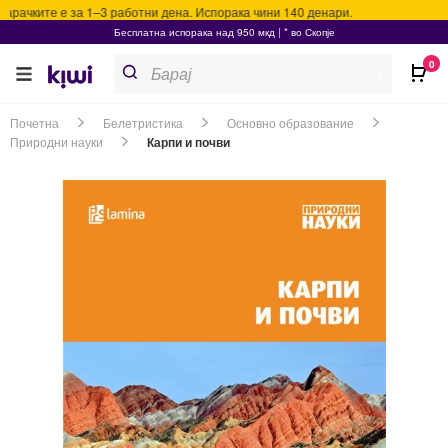
рачките е за 1–3 работни дена. Испорака чини 140 денари.
Бесплатна испорака над 950 мкд | * во Скопје
Products
0
search
>
Почетна
Белетристика
Основно образование
Природни науки
Карпи и почви