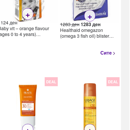
+
+
1124
ден
Original
Current
1283
ден
1283
ден
Baby vit – orange flavour
price
price
Healthaid omegazon
(ages 0 to 4 years)
was:
is:
(omega 3 fish oil) blister
мултивитамински капки за
1283 ден.
1283 ден.
омега-3 капсули, 30
бебиња 6 месеци-4 години,
25мл
Сите
DEAL
DEAL
22
Lea
Lea
ml
+
+