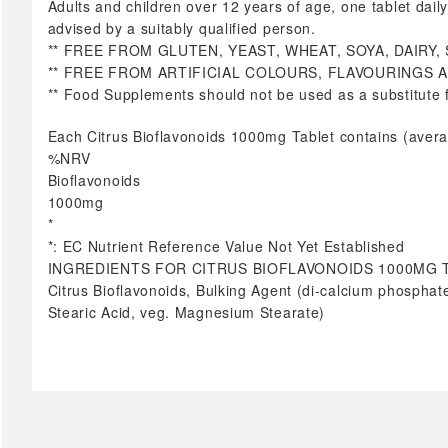
Тест за бременост
Adults and children over 12 years of age, one tablet dai
advised by a suitably qualified person.
сите →
** FREE FROM GLUTEN, YEAST, WHEAT, SOYA, DAIRY,
Стапала & Вени
** FREE FROM ARTIFICIAL COLOURS, FLAVOURINGS 
** Food Supplements should not be used as a substitute fo
Стапала
Вени
Each Citrus Bioflavonoids 1000mg Tablet contains (avera
сите →
%NRV
Имунитет
Bioflavonoids
Уринарен тракт
1000mg
Терапевтски масти/
*
прашоци
*: EC Nutrient Reference Value Not Yet Established
INGREDIENTS FOR CITRUS BIOFLAVONOIDS 1000MG 
Спиење
Citrus Bioflavonoids, Bulking Agent (di-calcium phosphat
сите →
Stearic Acid, veg. Magnesium Stearate)
Витамини & Суплементи
Витамини A-Z
Биотин