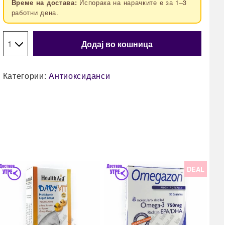
Испорака на нарачките е за 1–3
Време на достава:
работни дена.
Додај во кошница
Категории:
Антиоксиданси
DEAL
12
Hea
(net
таб