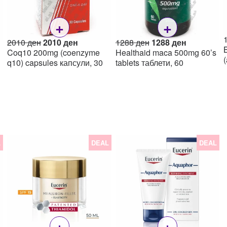
+
+
Original
Current
Original
Current
2010
ден
2010
ден
1288
ден
1288
ден
price
price
price
price
Coq10 200mg (coenzyme
Healthaid maca 500mg 60’s
was:
is:
was:
is:
q10) capsules капсули, 30
tablets таблети, 60
2010 ден.
2010 ден.
1288 ден.
1288 ден.
L
DEAL
DEAL
+
+