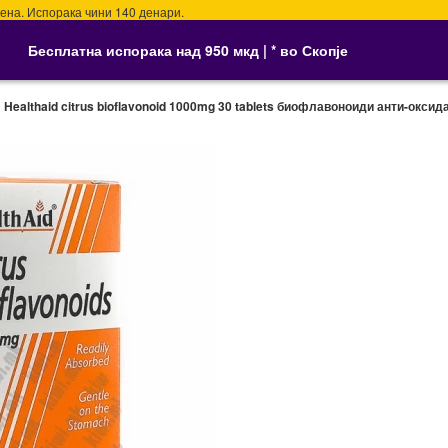
Испорака чини 140 денари.
Бесплатна испорака над 950 мкд | * во Скопје
Healthaid citrus bioflavonoid 1000mg 30 tablets биофлавоноиди анти-оксид