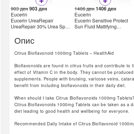
Прва помош
Original
Current
Original
Current
903
ден
903
ден
1406
ден
1406
ден
price
price
price
price
Eucerin
Eucerin
Инконтиненција
was:
is:
was:
is:
Eucerin UreaRepair
Eucerin Sensitive Protect
Клизма
903 ден.
903 ден.
1406 ден.
1406 де
UreaRepair 30% Urea Spot
Sun Fluid Mattifying
Лепенки & Компреси
Treatment Крем 30% уреа
SPF50+, 50мл
Опис
Третман на рани
75 мл
Фластери & Газа
сите →
Citrus Bioflavonoid 1000mg Tablets – HealthAid
Сексуално здравје
Bioflavonoids are found in citrus fruits and contribute to 
Кондоми
effect of Vitamin C in the body. They cannot be produce
supplements. People with bruising, varicose veins, catar
Лубриканти
benefit from including bioflavonoids in their daily diet.
Потенција
сите →
When should I take Citrus Bioflavonoids 1000mg Tablets
Фамилијарно
Citrus Bioflavonoids 1000mg Tablets can be taken as a dai
планирање
diet leading to good health and wellbeing for everyone.
Фертилитет
Recommended Daily Intake of Citrus Bioflavonoid 1000m
Тестови за плодност