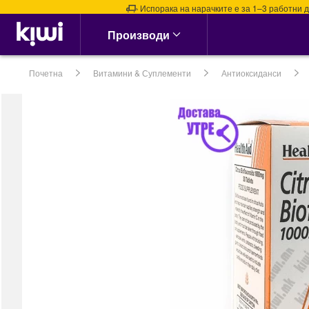
Испорака на нарачките е за 1–3 работни дена. 
Аптека & Здравје
Производи
Алергии, Синуси &
Нос
Почетна
Витамини & Суплементи
Антиоксиданси
Алергии
Назални испирачи
Назални Ленти
Спреј за Нос
сите →
Кашлица, Настинки &
Грип
Витамин Ц &
Имунитет
Грло, Пастили &
Спрејови
Затнат нос