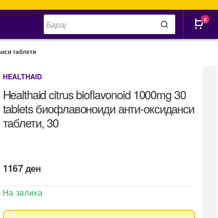
Products
0
search
анси таблети
HEALTHAID
Healthaid citrus bioflavonoid 1000mg 30
tablets биофлавоноиди анти-оксиданси
таблети, 30
1167
ден
На залиха