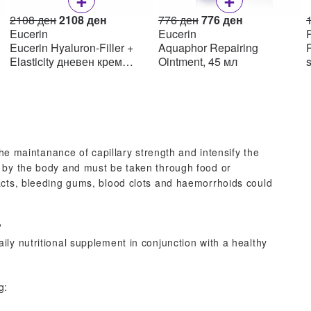
Original
Current
Original
Current
2108
ден
2108
ден
776
ден
776
ден
price
price
price
price
Eucerin
Eucerin
R
was:
is:
was:
is:
Eucerin Hyaluron-Filler +
Aquaphor Repairing
R
н.
2108 ден.
2108 ден.
776 ден.
776 ден.
Elasticity дневен крем
Ointment, 45 мл
SPF15 50мл
the maintanance of capillary strength and intensify the
d by the body and must be taken through food or
acts, bleeding gums, blood clots and haemorrhoids could
?
ly nutritional supplement in conjunction with a healthy
g: