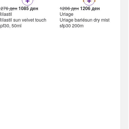
Original
Current
Original
Current
1276
ден
1085
ден
1206
ден
1206
ден
price
price
price
price
ilastil
Uriage
was:
is:
was:
is:
ilastil sun velvet touch
Uriage bariésun dry mist
1276 ден.
1085 ден.
1206 ден.
1206 ден.
spf30, 50ml
sfp30 200m