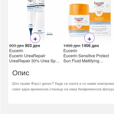
Пулс оксиметри
Апарати за притисок
Топломери
Инхалатори /
Небулизери
+
+
сите →
Дигестивен тракт
Original
Current
Original
Current
903
ден
903
ден
1406
ден
1406
ден
price
price
price
price
Eucerin
Eucerin
Пробиотици
was:
is:
was:
is:
Eucerin UreaRepair
Eucerin Sensitive Protect
Гасови & Грчеви
903 ден.
903 ден.
1406 ден.
1406 де
UreaRepair 30% Urea Spot
Sun Fluid Mattifying
Treatment Крем 30% уреа
SPF50+, 50мл
Дигестија & Ензими
Опис
75 мл
Лаксативи &
Мотилитет
Што прави Фауст денес? Каде се наоѓа и со какви компром
Електролити
само една временска станица на оваа безвременска фигура
Ректал
Рефлукс & Киселини
Фибер (влакна)
сите →