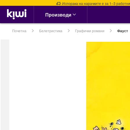
Испорака на нарачките е за 1–3 работни де
Аптека & Здравје
Производи
Алергии, Синуси &
Нос
Почетна
Белетристика
Графички романи
Фауст
Алергии
Назални испирачи
Назални Ленти
Спреј за Нос
сите →
Кашлица, Настинки &
Грип
Витамин Ц &
Имунитет
Грло, Пастили &
Спрејови
Затнат нос