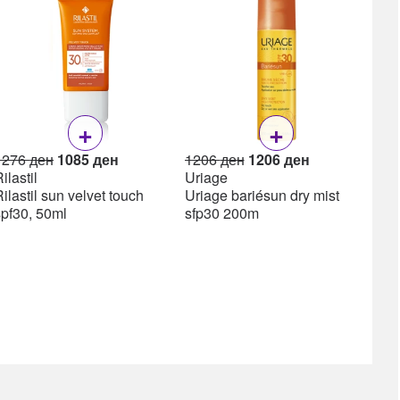
Lea
Lea
ml
+
+
Original
Current
Original
Current
1276
ден
1085
ден
1206
ден
1206
ден
price
price
price
price
ilastil
Uriage
was:
is:
was:
is:
ilastil sun velvet touch
Uriage bariésun dry mist
1276 ден.
1085 ден.
1206 ден.
1206 ден.
spf30, 50ml
sfp30 200m