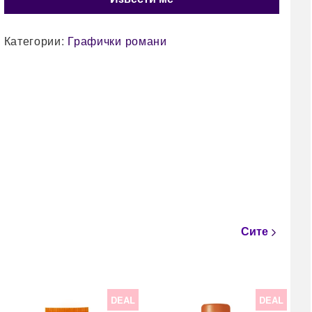
Категории:
Графички романи
Сите
DEAL
DEAL
22