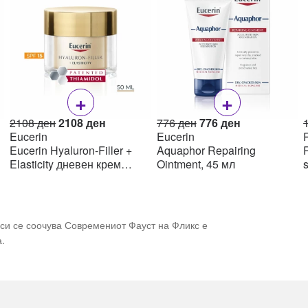
+
+
Original
Current
Original
Current
2108
ден
2108
ден
776
ден
776
ден
price
price
price
price
Eucerin
Eucerin
R
was:
is:
was:
is:
Eucerin Hyaluron-Filler +
Aquaphor Repairing
R
н.
2108 ден.
2108 ден.
776 ден.
776 ден.
Elasticity дневен крем
Ointment, 45 мл
SPF15 50мл
иси се соочува Современиот Фауст на Фликс е
.