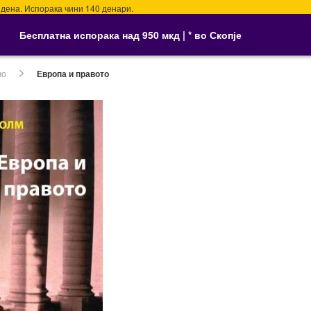
. Испорака чини 140 денари.
Бесплатна испорака над 950 мкд | * во Скопје
во
Европа и правото