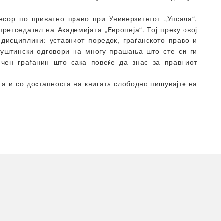
есор по приватно право при Универзитетот „Упсала“,
претседател на Академијата „Европеја“. Тој преку овој
 дисциплини: уставниот поредок, граѓанското право и
 суштински одговори на многу прашања што сте си ги
ичен граѓанин што сака повеќе да знае за правниот
а и со достапноста на книгата слободно пишувајте на