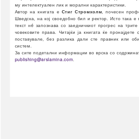
Прва помош
му интелектуален лик и морални карактеристики.
Автор на книгата е
Стиг Стромхолм
, почесен проф
Инконтиненција
Шведска, на кој своедобно бил и ректор. Исто така е 
Клизма
текст нé запознава со заедничкиот прогрес на трите
Лепенки & Компреси
човековите права. Читајќи ја книгата ќе пронајдете
поставувале, без разлика дали сте правник или об
Третман на рани
систем.
Фластери & Газа
За сите подетални информации во врска со содржинат
сите →
publishing
@
arslamina
.
com
.
Сексуално здравје
Кондоми
Лубриканти
Потенција
сите →
Фамилијарно
планирање
Фертилитет
Тестови за плодност