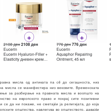
+
+
Original
Current
Original
Current
2108
ден
2108
ден
776
ден
776
ден
price
price
price
price
Eucerin
Eucerin
R
was:
is:
was:
is:
Eucerin Hyaluron-Filler +
Aquaphor Repairing
R
н.
2108 ден.
2108 ден.
776 ден.
776 ден.
Elasticity дневен крем
Ointment, 45 мл
SPF15 50мл
равна мисла од антиката па сé до сегашноста, низ
вна мисла се манифестира низ вековите. Временската
чење за разбирање на правната мисла и воопшто на
нство на европското право и покрај сите позитивни
 се да ни покаже, не сметајќи ја религијата, до која
опските општества, навлегува во општеството, давајќи