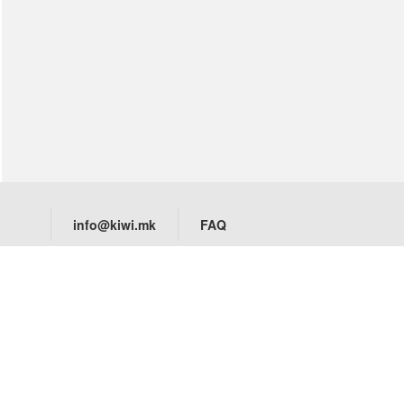
Тест за бременост
сите →
Стапала & Вени
Стапала
Вени
сите →
Имунитет
Уринарен тракт
Терапевтски масти/
прашоци
info@kiwi.mk
FAQ
Спиење
сите →
Компанија
Downl
Витамини & Суплементи
За Нас
Витамини A-Z
Политика на приватност
Биотин
Политика на колачиња