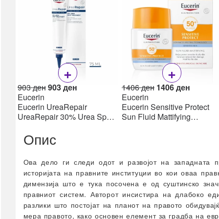
Пулс оксиметри
Апарати за притисок
Топломери
Инхалатори /
Небулизери
+
+
сите →
Дигестивен тракт
Original
Current
Original
Current
903
ден
903
ден
1406
ден
1406
ден
price
price
price
price
Eucerin
Eucerin
Пробиотици
was:
is:
was:
is:
Eucerin UreaRepair
Eucerin Sensitive Protect
Гасови & Грчеви
903 ден.
903 ден.
1406 ден.
1406 де
UreaRepair 30% Urea Spot
Sun Fluid Mattifying
Treatment Крем 30% уреа
SPF50+, 50мл
Дигестија & Ензими
Опис
75 мл
Лаксативи &
Мотилитет
Ова дело ги следи одот и развојот на западната п
Електролити
историјата на правните институции во кои оваа пра
Ректал
димензија што е тука посочена е од суштинско зна
Рефлукс & Киселини
правниот систем. Авторот инсистира на длабоко еди
Фибер (влакна)
разлики што постојат на планот на правото обидувајќи
сите →
мера правото, како основен елемент за градба на евр