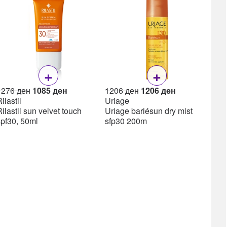
Lea
Lea
ml
+
+
Original
Current
Original
Current
1276
ден
1085
ден
1206
ден
1206
ден
price
price
price
price
ilastil
Uriage
was:
is:
was:
is:
ilastil sun velvet touch
Uriage bariésun dry mist
1276 ден.
1085 ден.
1206 ден.
1206 ден.
spf30, 50ml
sfp30 200m