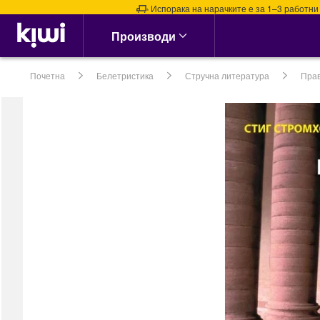
Испорака на нарачките е за 1–3 работни дена
Аптека & Здравје
Производи
Алергии, Синуси &
Нос
Почетна
Белетристика
Стручна литература
Пра
Алергии
Назални испирачи
Назални Ленти
Спреј за Нос
сите →
Кашлица, Настинки &
Грип
Витамин Ц &
Имунитет
Грло, Пастили &
Спрејови
Затнат нос