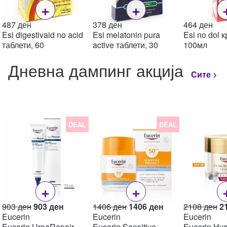
+
+
487
ден
378
ден
464
ден
Esi digestivaid no acid
Esi melatonin pura
Esi no dol 
таблети, 60
active таблети, 30
100мл
Дневна дампинг акција
Сите
DEAL
DEAL
+
+
Original
Current
Original
Current
Or
903
ден
903
ден
1406
ден
1406
ден
2108
ден
2
price
price
price
price
pr
Eucerin
Eucerin
Eucerin
was:
is:
was:
is:
w
Eucerin UreaRepair
Eucerin Sensitive
Eucerin Hya