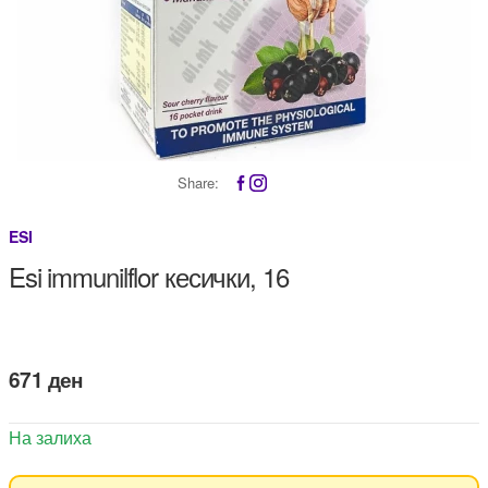
Share:
ESI
Esi immunilflor кесички, 16
671
ден
На залиха