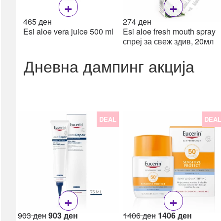
+
+
Пулс оксиметри
465
ден
274
ден
Апарати за притисок
Esi aloe vera juice 500 ml
Esi aloe fresh mouth spray
Топломери
спреј за свеж здив, 20мл
Инхалатори /
Дневна дампинг акција
Небулизери
сите →
Дигестивен тракт
Пробиотици
Гасови & Грчеви
DEAL
DEA
Дигестија & Ензими
Лаксативи &
Мотилитет
Електролити
Ректал
Рефлукс & Киселини
+
+
Фибер (влакна)
Original
Current
Original
Current
сите →
903
ден
903
ден
1406
ден
1406
ден