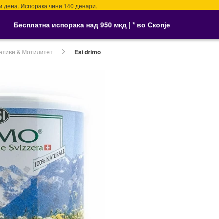
а. Испорака чини 140 денари.
Бесплатна испорака над 950 мкд | * во Скопје
ативи & Мотилитет
Esi drimo