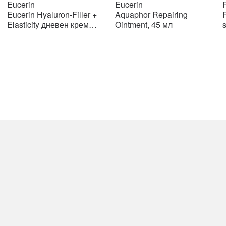
price
price
price
price
Eucerin
Eucerin
R
was:
is:
was:
is:
Eucerin Hyaluron-Filler +
Aquaphor Repairing
R
н.
2108 ден.
2108 ден.
776 ден.
776 ден.
Elasticity дневен крем
Ointment, 45 мл
SPF15 50мл