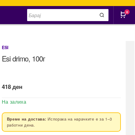
Products
0
search
ESI
Esi drimo, 100г
418
ден
На залиха
Испорака на нарачките е за 1–3
Време на достава:
работни дена.