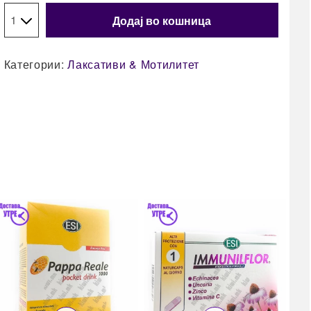
Додај во кошница
Категории:
Лаксативи & Мотилитет
35
Esi
рас