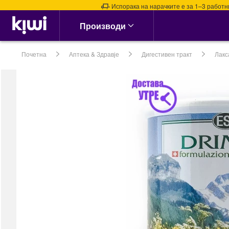
Испорака на нарачките е за 1–3 работни ден
Аптека & Здравје
Производи
Алергии, Синуси &
Нос
Почетна
Аптека & Здравје
Дигестивен тракт
Лакс
Алергии
Назални испирачи
Назални Ленти
Спреј за Нос
сите →
Кашлица, Настинки &
Грип
Витамин Ц &
Имунитет
Грло, Пастили &
Спрејови
Затнат нос