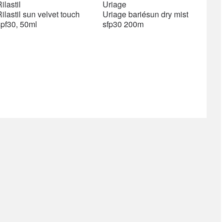
price
price
price
price
ilastil
Uriage
was:
is:
was:
is:
ilastil sun velvet touch
Uriage bariésun dry mist
1276 ден.
1085 ден.
1206 ден.
1206 ден.
spf30, 50ml
sfp30 200m