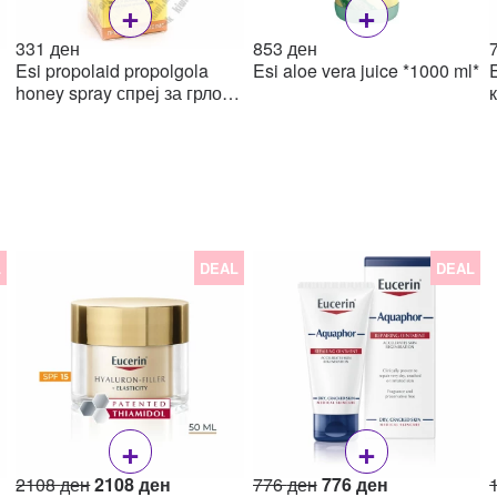
+
+
331
ден
853
ден
Esi propolaid propolgola
Esi aloe vera juice *1000 ml*
honey spray спреј за грло,
20мл
L
DEAL
DEAL
+
+
Original
Current
Original
Current
2108
ден
2108
ден
776
ден
776
ден