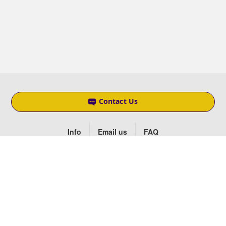
Contact Us
Info
Email us
FAQ
Social
Copyright © 2025 Kiwi.mk | Киви Република КВ дооел Скопје