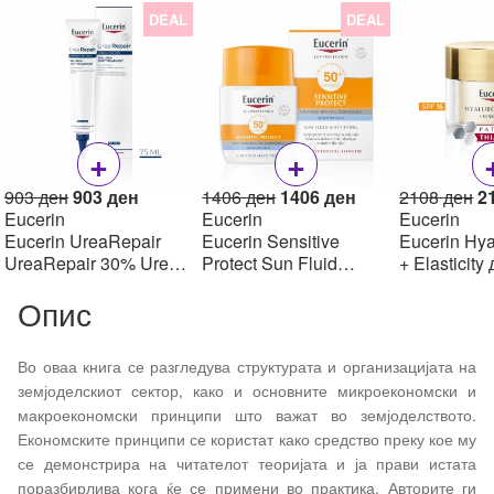
DEAL
DEAL
+
+
Original
Current
Original
Current
Or
903
ден
903
ден
1406
ден
1406
ден
2108
ден
2
price
price
price
price
pr
Eucerin
Eucerin
Eucerin
was:
is:
was:
is:
w
Eucerin UreaRepair
Eucerin Sensitive
Eucerin Hya
903 ден.
903 ден.
1406 ден.
1406 ден.
2
UreaRepair 30% Urea
Protect Sun Fluid
+ Elasticity
Spot Treatment Крем
Mattifying SPF50+,
крем SPF1
Опис
30% уреа 75 мл
50мл
Во оваа книга се разгледува структурата и организацијата на
земјоделскиот сектор, како и основните микроекономски и
макроекономски принципи што важат во земјоделството.
Економските принципи се користат како средство преку кое му
се демонстрира на читателот теоријата и ја прави истата
поразбирлива кога ќе се примени во практика. Авторите ги