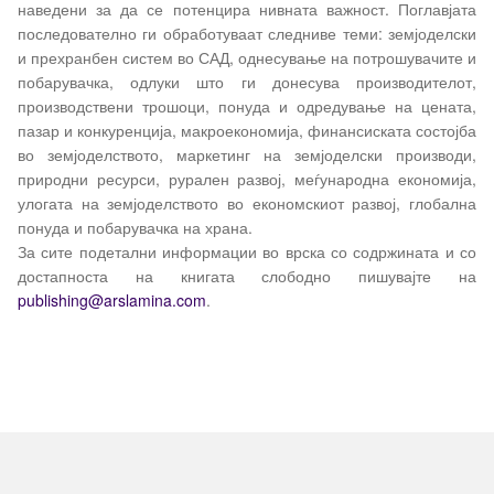
наведени за да се потенцира нивната важност. Поглавјата
последователно ги обработуваат следниве теми: земјоделски
и прехранбен систем во САД, однесување на потрошувачите и
побарувачка, одлуки што ги донесува производителот,
производствени трошоци, понуда и одредување на цената,
пазар и конкуренција, макроекономија, финансиската состојба
во земјоделството, маркетинг на земјоделски производи,
природни ресурси, рурален развој, меѓународна економија,
улогата на земјоделството во економскиот развој, глобална
понуда и побарувачка на храна.
За сите подетални информации во врска со содржината и со
достапноста на книгата слободно пишувајте на
publishing
@
arslamina
.
com
.