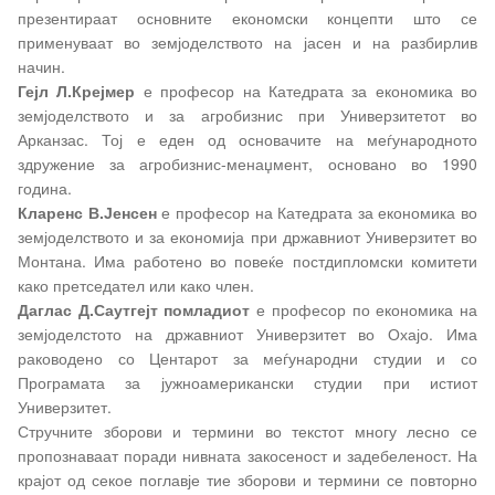
презентираат основните економски концепти што се
применуваат во земјоделството на јасен и на разбирлив
начин.
Гејл Л.Крејмер
е професор на Катедрата за економика во
земјоделството и за агробизнис при Универзитетот во
Арканзас. Тој е еден од основачите на меѓународното
здружение за агробизнис-менаџмент, основано во 1990
година.
Кларенс В.Јенсен
е професор на Катедрата за економика во
земјоделството и за економија при државниот Универзитет во
Монтана. Има работено во повеќе постдипломски комитети
како претседател или како член.
Даглас Д.Саутгејт
помладиот
е професор по економика на
земјоделстото на државниот Универзитет во Охајо. Има
раководено со Центарот за меѓународни студии и со
Програмата за јужноамерикански студии при истиот
Универзитет.
Стручните зборови и термини во текстот многу лесно се
пропознаваат поради нивната закосеност и задебеленост. На
крајот од секое поглавје тие зборови и термини се повторно