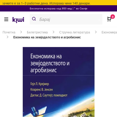
ачките е за 1–3 работни дена. Испорака чини 140 денари.
Бесплатна испорака над 950 мкд | * во Скопје
Products
0
search
>
Почетна
Белетристика
Стручна литература
Економија
Економика на земјоделството и агробизнис