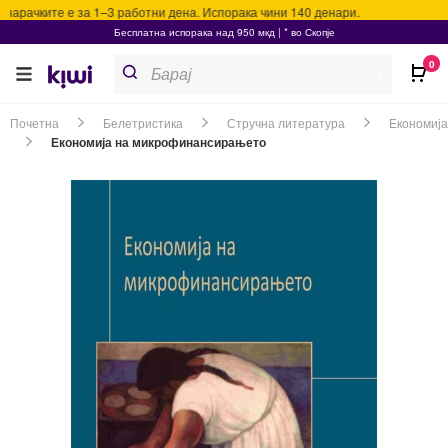
нарачките е за 1–3 работни дена. Испорака чини 140 денари.
Бесплатна испорака над 950 мкд | * во Скопје
Products
0
search
>
Почетна
Белетристика
Стручна литература
Економија
Економија на микрофинансирањето