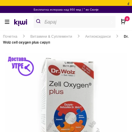
Бесплатна испорака над 950 мкд | * во Скопје
Products
0
search
>
Почетна
Витамини & Суплементи
Антиоксиданси
Dr.
Wolz cell oxygen plus сируп